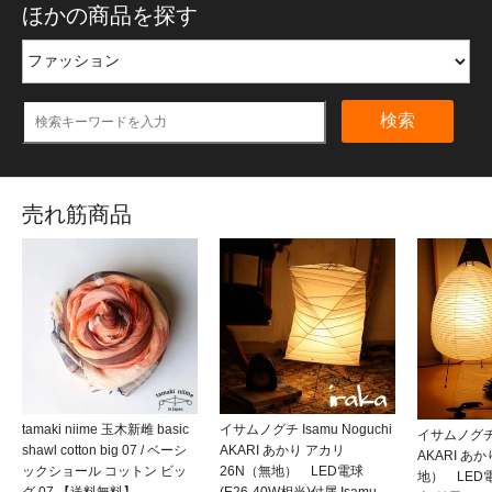
ほかの商品を探す
検索
売れ筋商品
tamaki niime 玉木新雌 basic
イサムノグチ Isamu Noguchi
イサムノグチ I
shawl cotton big 07 / ベーシ
AKARI あかり アカリ
AKARI あ
ックショール コットン ビッ
26N（無地） LED電球
地） LED電