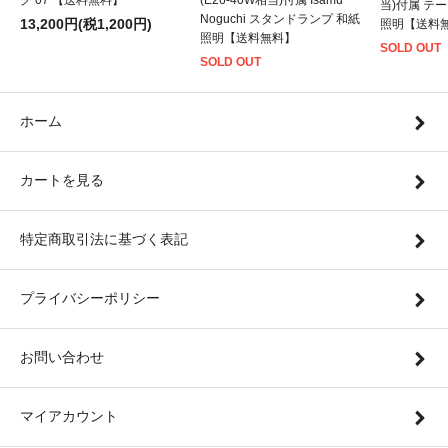
グ 07 【送料無料】
(E26-40W相当)付属 Isamu
当)付属 テ
Noguchi スタンドランプ 和紙
13,200円(税1,200円)
照明【送料
照明【送料無料】
SOLD OUT
SOLD OUT
ホーム
カートを見る
特定商取引法に基づく表記
プライバシーポリシー
お問い合わせ
マイアカウント