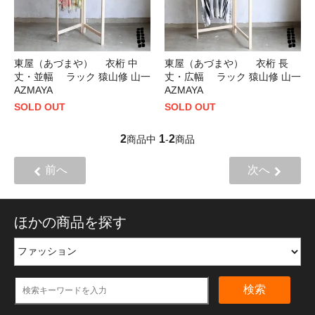
東屋（あづまや） 衣桁 中
東屋（あづまや） 衣桁 長
丈・並幅 ラック 猿山修 山一
丈・広幅 ラック 猿山修 山一
AZMAYA
AZMAYA
SOLD OUT
SOLD OUT
2
1
2
商品中
-
商品
前へ
次へ
ほかの商品を探す
検索