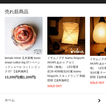
売れ筋商品
tamaki niime 玉木新雌 basic
イサムノグチ Isamu Noguchi
イサムノグチ I
shawl cotton big 07 / ベーシ
AKARI あかり アカリ
AKARI あ
ックショール コットン ビッ
26N（無地） LED電球
地） LED電
グ 07 【送料無料】
(E26-40W相当)付属 Isamu
当)付属 テ
Noguchi スタンドランプ 和紙
13,200円(税1,200円)
照明【送料
照明【送料無料】
SOLD OUT
SOLD OUT
ホーム