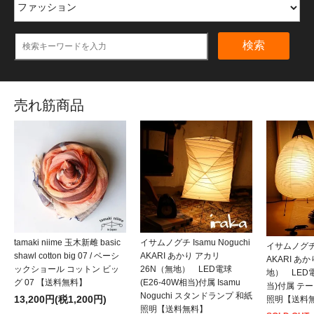
検索
売れ筋商品
tamaki niime 玉木新雌 basic
イサムノグチ Isamu Noguchi
イサムノグチ I
shawl cotton big 07 / ベーシ
AKARI あかり アカリ
AKARI あ
ックショール コットン ビッ
26N（無地） LED電球
地） LED電
グ 07 【送料無料】
(E26-40W相当)付属 Isamu
当)付属 テ
Noguchi スタンドランプ 和紙
13,200円(税1,200円)
照明【送料
照明【送料無料】