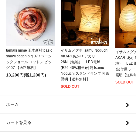
tamaki niime 玉木新雌 basic
イサムノグチ Isamu Noguchi
イサムノグチ I
shawl cotton big 07 / ベーシ
AKARI あかり アカリ
AKARI あ
ックショール コットン ビッ
26N（無地） LED電球
地） LED電
グ 07 【送料無料】
(E26-40W相当)付属 Isamu
当)付属 テ
Noguchi スタンドランプ 和紙
13,200円(税1,200円)
照明【送料
照明【送料無料】
SOLD OUT
SOLD OUT
ホーム
カートを見る