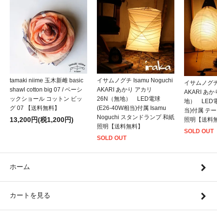
tamaki niime 玉木新雌 basic
イサムノグチ Isamu Noguchi
イサムノグチ I
shawl cotton big 07 / ベーシ
AKARI あかり アカリ
AKARI あ
ックショール コットン ビッ
26N（無地） LED電球
地） LED電
グ 07 【送料無料】
(E26-40W相当)付属 Isamu
当)付属 テ
Noguchi スタンドランプ 和紙
13,200円(税1,200円)
照明【送料
照明【送料無料】
SOLD OUT
SOLD OUT
ホーム
カートを見る