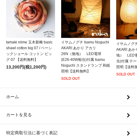
tamaki niime 玉木新雌 basic
イサムノグチ Isamu Noguchi
イサムノグチ I
shawl cotton big 07 / ベーシ
AKARI あかり アカリ
AKARI あ
ックショール コットン ビッ
26N（無地） LED電球
地） LED電
グ 07 【送料無料】
(E26-40W相当)付属 Isamu
当)付属 テ
Noguchi スタンドランプ 和紙
13,200円(税1,200円)
照明【送料
照明【送料無料】
SOLD OUT
SOLD OUT
ホーム
カートを見る
特定商取引法に基づく表記