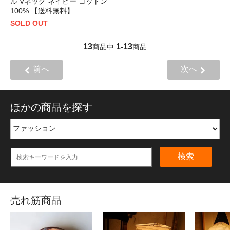
ル Vネック ネイビー コットン
100% 【送料無料】
SOLD OUT
13
1
13
商品中
-
商品
前へ
次へ
ほかの商品を探す
検索
売れ筋商品