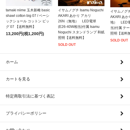
tamaki niime 玉木新雌 basic
イサムノグチ Isamu Noguchi
イサムノグチ I
shawl cotton big 07 / ベーシ
AKARI あかり アカリ
AKARI あ
ックショール コットン ビッ
26N（無地） LED電球
地） LED電
グ 07 【送料無料】
(E26-40W相当)付属 Isamu
当)付属 テ
Noguchi スタンドランプ 和紙
13,200円(税1,200円)
照明【送料
照明【送料無料】
SOLD OUT
SOLD OUT
ホーム
カートを見る
特定商取引法に基づく表記
プライバシーポリシー