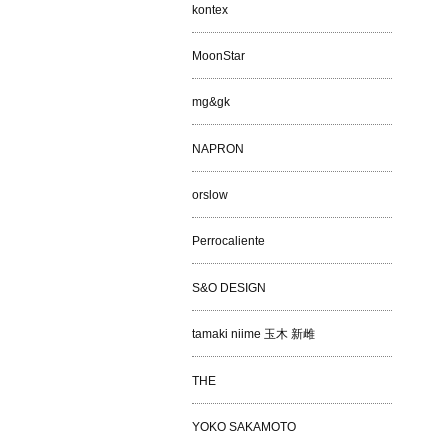
kontex
MoonStar
mg&gk
NAPRON
orslow
Perrocaliente
S&O DESIGN
tamaki niime 玉木 新雌
THE
YOKO SAKAMOTO