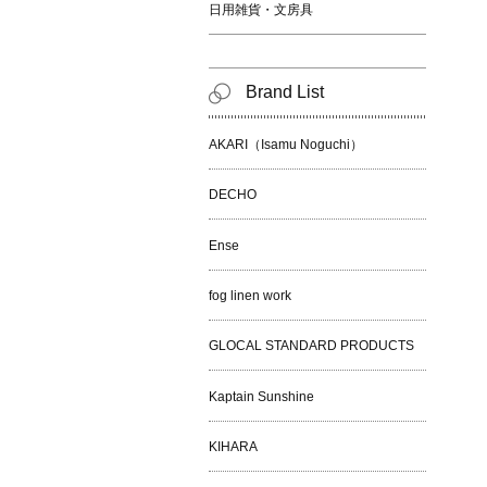
日用雑貨・文房具
Brand List
AKARI（Isamu Noguchi）
DECHO
Ense
fog linen work
GLOCAL STANDARD PRODUCTS
Kaptain Sunshine
KIHARA