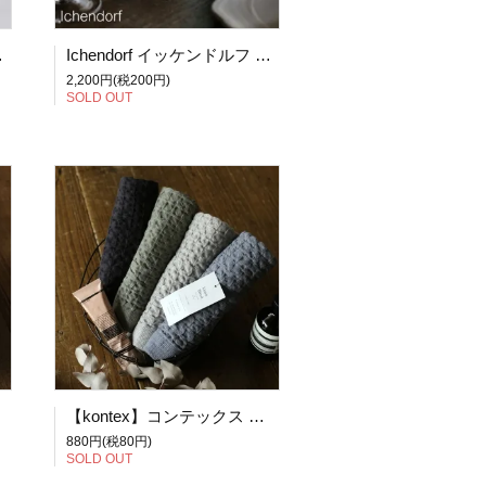
130) / ホワイト
Ichendorf イッケンドルフ BUBBLE Tealight ティーライトホルダー キャンドルホルダー
2,200円(税200円)
SOLD OUT
【kontex】コンテックス 今治タオル Heather Waffle ヘザーワッフルS ゲストタオル 全4色 (アイスグレー、ブルー、カーキ、チャコールグレー)【ネコポス可】
880円(税80円)
SOLD OUT