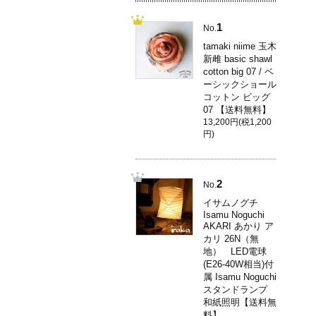
1
No.
tamaki niime 玉木
新雌 basic shawl
cotton big 07 / ベ
ーシックショール
コットン ビッグ
07 【送料無料】
13,200円(税1,200
円)
2
No.
イサムノグチ
Isamu Noguchi
AKARI あかり ア
カリ 26N（無
地） LED電球
(E26-40W相当)付
属 Isamu Noguchi
スタンドランプ
和紙照明【送料無
料】