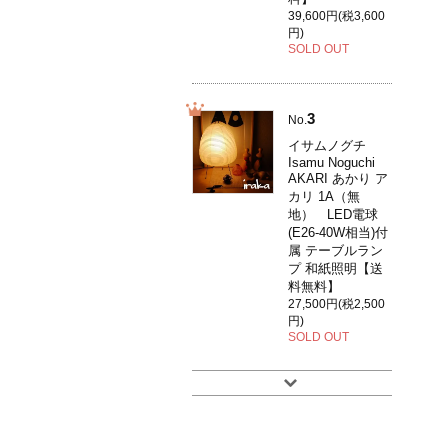
39,600円(税3,600
円)
SOLD OUT
3
No.
イサムノグチ
Isamu Noguchi
AKARI あかり ア
カリ 1A（無
地） LED電球
(E26-40W相当)付
属 テーブルラン
プ 和紙照明【送
料無料】
27,500円(税2,500
円)
SOLD OUT