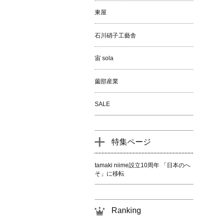
東屋
石川硝子工藝舎
宙 sola
薗部産業
SALE
特集ページ
tamaki niime設立10周年 「日本のへ
そ」に移転
Ranking