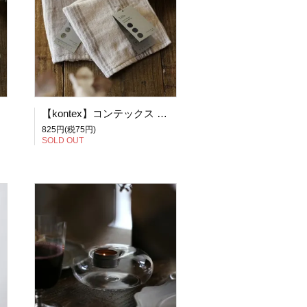
【kontex】コンテックス 今治タオル Lille リールS ゲストタオル (ベージュ、アイボリー)【ネコポス可】
825円(税75円)
SOLD OUT