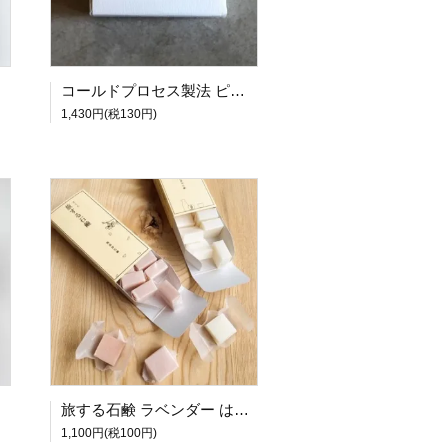
コールドプロセス製法 ピュア オーガニック石鹸 無添加石鹸 5X8PRODUCTS 五八プロダクツ
1,430円(税130円)
旅する石鹸 ラベンダー はちみつ やぎミルク 神戸の酒 さくら こめぬか 五八PRODUCTS 【2点までネコポス可】
1,100円(税100円)