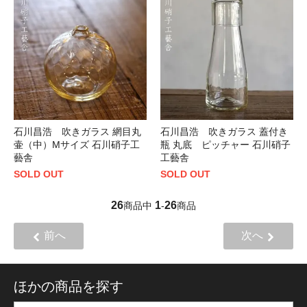
石川昌浩 吹きガラス 網目丸
石川昌浩 吹きガラス 蓋付き
壷（中）Mサイズ 石川硝子工
瓶 丸底 ピッチャー 石川硝子
藝舎
工藝舎
SOLD OUT
SOLD OUT
26
1
26
商品中
-
商品
前へ
次へ
ほかの商品を探す