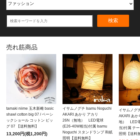
検索
売れ筋商品
tamaki niime 玉木新雌 basic
イサムノグチ Isamu Noguchi
イサムノグチ I
shawl cotton big 07 / ベーシ
AKARI あかり アカリ
AKARI あ
ックショール コットン ビッ
26N（無地） LED電球
地） LED電
グ 07 【送料無料】
(E26-40W相当)付属 Isamu
当)付属 テ
Noguchi スタンドランプ 和紙
13,200円(税1,200円)
照明【送料
照明【送料無料】