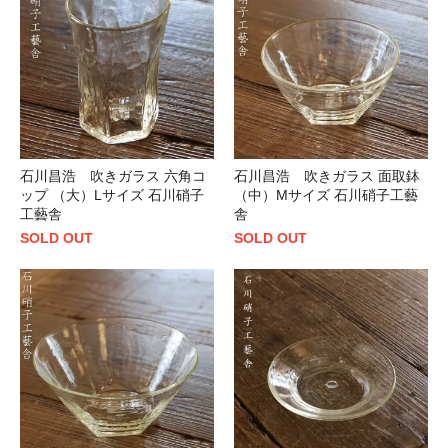
石川昌浩 吹きガラス 六角コ
石川昌浩 吹きガラス 面取鉢
ップ （大）Lサイズ 石川硝子
（中）Mサイズ 石川硝子工藝
工藝舎
舎
SOLD OUT
SOLD OUT