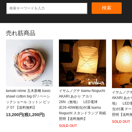
検索
売れ筋商品
tamaki niime 玉木新雌 basic
イサムノグチ Isamu Noguchi
イサムノグチ I
shawl cotton big 07 / ベーシ
AKARI あかり アカリ
AKARI あ
ックショール コットン ビッ
26N（無地） LED電球
地） LED電
グ 07 【送料無料】
(E26-40W相当)付属 Isamu
当)付属 テ
Noguchi スタンドランプ 和紙
13,200円(税1,200円)
照明【送料
照明【送料無料】
SOLD OUT
SOLD OUT