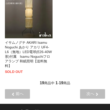
イサムノグチ AKARI Isamu
Noguchi あかり アカリ UF4-
L6（無地）LED電球(E26-40W
形)付属 Isamu Noguchiフロ
アランプ 和紙照明【送料無
料】
SOLD OUT
19
1
19
商品中
-
商品
前へ
次へ