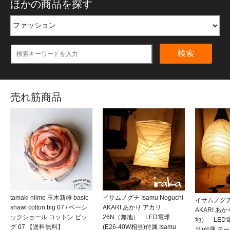
ほかの商品を探す
検索
売れ筋商品
tamaki niime 玉木新雌 basic
イサムノグチ Isamu Noguchi
イサムノグチ I
shawl cotton big 07 / ベーシ
AKARI あかり アカリ
AKARI あ
ックショール コットン ビッ
26N（無地） LED電球
地） LED電
グ 07 【送料無料】
(E26-40W相当)付属 Isamu
当)付属 テ