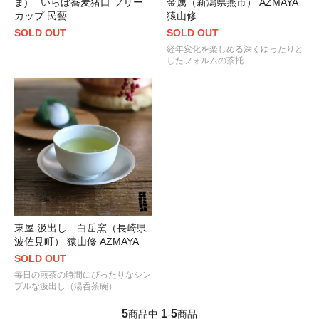
ま) いらぼ蕎麦猪口 フリー
金属（新潟県燕市） AZMAYA
カップ 民藝
猿山修
SOLD OUT
SOLD OUT
経年変化を楽しめる深くゆったりと
したフォルムの茶托
東屋 汲出し 白岳窯（長崎県
波佐見町） 猿山修 AZMAYA
SOLD OUT
毎日の煎茶の時間にぴったりなシン
プルな汲出し（湯呑茶碗）
5
1
5
商品中
-
商品