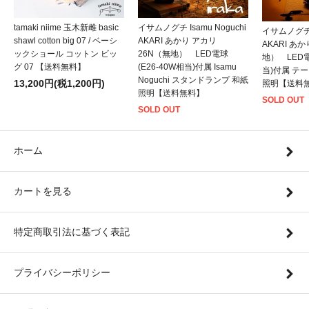
tamaki niime 玉木新雌 basic
イサムノグチ Isamu Noguchi
イサムノグチ I
shawl cotton big 07 / ベーシ
AKARI あかり アカリ
AKARI あ
ックショール コットン ビッ
26N（無地） LED電球
地） LED電
グ 07 【送料無料】
(E26-40W相当)付属 Isamu
当)付属 テ
Noguchi スタンドランプ 和紙
13,200円(税1,200円)
照明【送料
照明【送料無料】
SOLD OUT
SOLD OUT
ホーム
カートを見る
特定商取引法に基づく表記
プライバシーポリシー