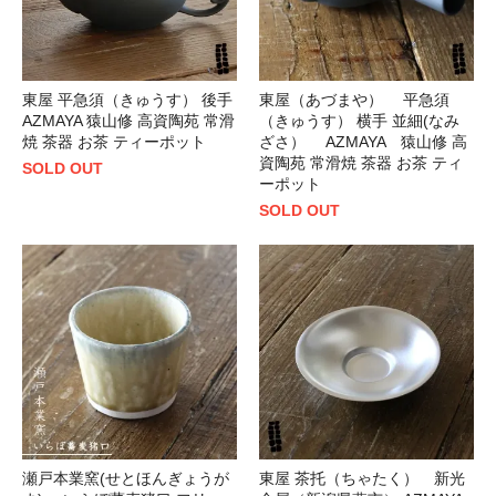
東屋 平急須（きゅうす） 後手
東屋（あづまや） 平急須
AZMAYA 猿山修 高資陶苑 常滑
（きゅうす） 横手 並細(なみ
焼 茶器 お茶 ティーポット
ざさ） AZMAYA 猿山修 高
資陶苑 常滑焼 茶器 お茶 ティ
SOLD OUT
ーポット
SOLD OUT
瀬戸本業窯(せとほんぎょうが
東屋 茶托（ちゃたく） 新光