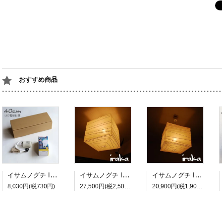
おすすめ商品
イサムノグチ Isamu Noguchi AKARI あかり アカリ ペンダントライト専用コードソケット CD-4 LED電球(E26-40W相当)付属 約40cm
イサムノグチ Isamu Noguchi AKARI あかり アカリ 45X（無地） ペンダントランプ 和紙照明シェード【送料無料】
イサムノグチ Isamu Noguchi AKARI あかり アカリ 33X（無地） ペンダントランプ 和紙照明シェード【送料無料】
8,030円(税730円)
27,500円(税2,500円)
20,900円(税1,900円)