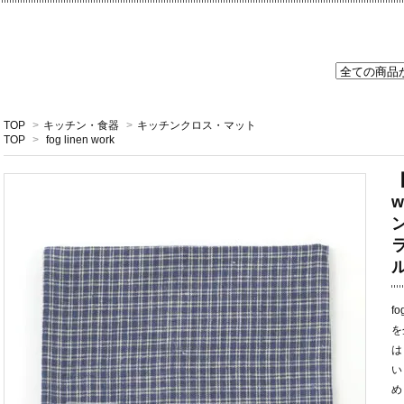
TOP
>
キッチン・食器
>
キッチンクロス・マット
TOP
>
fog linen work
【
ル
f
を
は
い
め