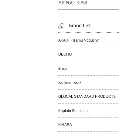
日用雑貨・文房具
Brand List
AKARI（Isamu Noguchi）
DECHO
Ense
fog linen work
GLOCAL STANDARD PRODUCTS
Kaptain Sunshine
KIHARA