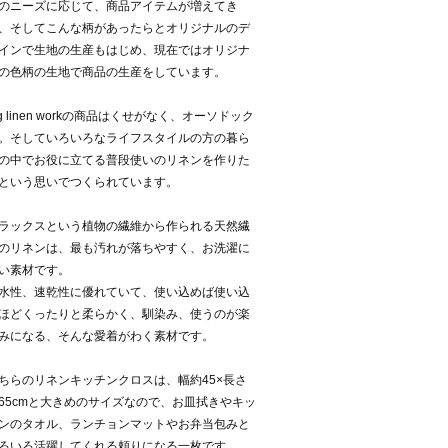
のニーズに応じて、商品アイテムが増えてき
、そしてこんな柄があったらとオリジナルのデ
インで生地の生産もはじめ、現在ではオリジナ
の色柄の生地で商品の生産をしています。
og linen workの商品はくせがなく、オーソドック
。そしていろいろなライフスタイルの方の暮ら
の中でお役に立てる普段使いのリネンを作りた
という思いでつくられています。
ラックスという植物の繊維から作られる天然繊
のリネンは、最も汚れが落ちやすく、お洗濯に
い素材です。
水性、速乾性に優れていて、使い込めば使い込
ほどくったりと柔らかく、馴染み、使うのが楽
みになる、そんな愛着がわく素材です。
ちらのリネンキッチンクロスは、幅約45×長さ
65cmと大きめのサイズなので、お皿拭きやキッ
ンのタオル、ランチョンマットやお弁当包みと
ろいろ活躍してくれる頼りになる一枚です。