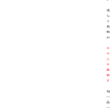
清
ら
イ
色
時
か
※
※
と
※
維
材
す
S
---
品
---