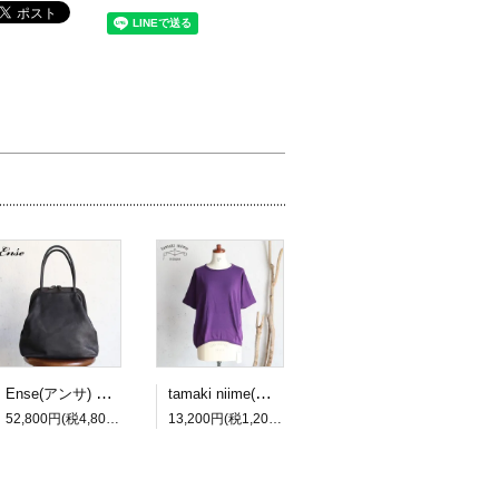
Ense(アンサ) gamaguchi bag black/ブラック ガマグチバッグ【送料無料】
tamaki niime(タマキ ニイメ) 玉木新雌 maru t HALF SLEEVES サイズ2 60 cotton100% マル T ハーフスリーブ コットン100％【送料無料】
52,800円(税4,800円)
13,200円(税1,200円)