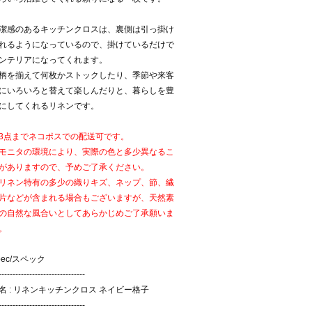
潔感のあるキッチンクロスは、裏側は引っ掛け
れるようになっているので、掛けているだけで
ンテリアになってくれます。
柄を揃えて何枚かストックしたり、季節や来客
にいろいろと替えて楽しんだりと、暮らしを豊
にしてくれるリネンです。
3点までネコポスでの配送可です。
モニタの環境により、実際の色と多少異なるこ
がありますので、予めご了承ください。
リネン特有の多少の織りキズ、ネップ、節、繊
片などが含まれる場合もございますが、天然素
の自然な風合いとしてあらかじめご了承願いま
。
pec/スペック
-------------------------------
名 : リネンキッチンクロス ネイビー格子
-------------------------------