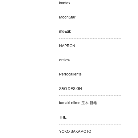
kontex
MoonStar
mg&gk
NAPRON
orslow
Perrocaliente
S&O DESIGN
tamaki niime 玉木 新雌
THE
YOKO SAKAMOTO