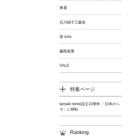
東屋
石川硝子工藝舎
宙 sola
薗部産業
SALE
特集ページ
tamaki niime設立10周年 「日本のへ
そ」に移転
Ranking