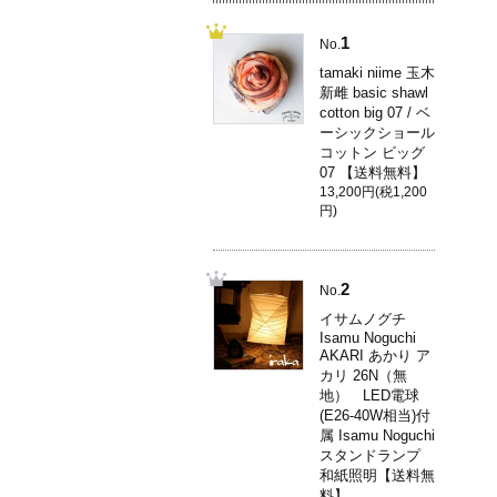
1
No.
tamaki niime 玉木
新雌 basic shawl
cotton big 07 / ベ
ーシックショール
コットン ビッグ
07 【送料無料】
13,200円(税1,200
円)
2
No.
イサムノグチ
Isamu Noguchi
AKARI あかり ア
カリ 26N（無
地） LED電球
(E26-40W相当)付
属 Isamu Noguchi
スタンドランプ
和紙照明【送料無
料】