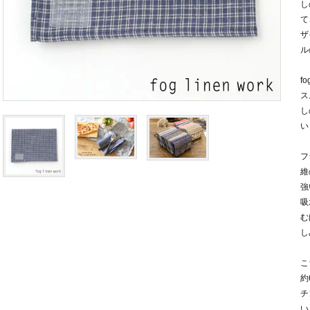
し
て
ザ
ル
f
ス
し
い
フ
維
強
吸
む
し
こ
約
チ
い