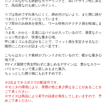
シンプルながらも絶妙なカラーリングと、高いデザイン性に加え
て、高品質なのも嬉しいポイント。
リブは長めでずれ落ちにくく、締め付けないよう、また脚に跡が
つきにくいデザインになっています。
リブ部分のみ綿糸を使用し、ウール特有のチクチク感を軽減しま
した。
つま先・かかと・足底にはパイルが入っているので、適度なクッ
ション性があり、快適な履き心地。
甲に緩くゴムを忍ばせることで、フィット感を安定させるなど、
随所にこだわりが詰まった一足です。
こちらはカシミヤ素材がブレンドされているので、暖かな履き心
地です。
3サイズ展開で男女問わずに楽しめるデザインは、豊かなカラー
バリエーションで選ぶ楽しみもまた魅力。
ちょっとした贈り物にもおすすめです。
※2点までネコポスでの配送可です。
※モニタの環境により、実際の色と多少異なることがあることを
ご了承ください。
※サイズは商品により若干の誤差が発生してしまいますので、予
めご了承ください。