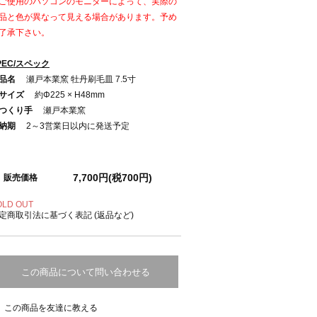
ご使用のパソコンのモニターによって、実際の
品と色が異なって見える場合があります。予め
了承下さい。
PEC/スペック
品名
瀬戸本業窯 牡丹刷毛皿 7.5寸
サイズ
約Φ225 × H48mm
つくり手
瀬戸本業窯
納期
2～3営業日以内に発送予定
7,700円(税700円)
販売価格
OLD OUT
定商取引法に基づく表記 (返品など)
この商品について問い合わせる
この商品を友達に教える