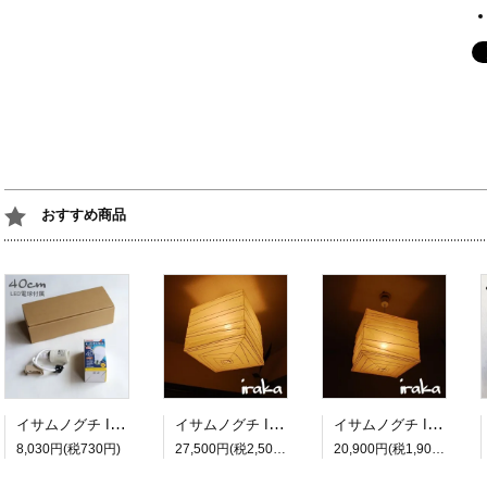
おすすめ商品
イサムノグチ Isamu Noguchi AKARI あかり アカリ ペンダントライト専用コードソケット CD-4 LED電球(E26-40W相当)付属 約40cm
イサムノグチ Isamu Noguchi AKARI あかり アカリ 45X（無地） ペンダントランプ 和紙照明シェード【送料無料】
イサムノグチ Isamu Noguchi AKARI あかり アカリ 33X（無地） ペンダントランプ 和紙照明シェード【送料無料】
8,030円(税730円)
27,500円(税2,500円)
20,900円(税1,900円)