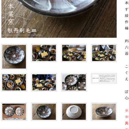
本
す
繰
作
極
約
八
器
こ
ぐ
え
ぽ
心
※
※
異