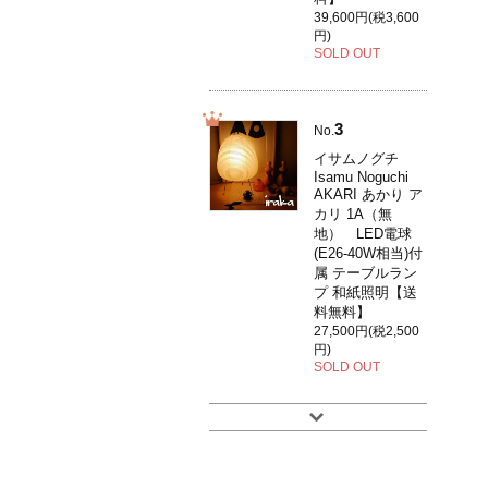
39,600円(税3,600
円)
SOLD OUT
3
No.
イサムノグチ
Isamu Noguchi
AKARI あかり ア
カリ 1A（無
地） LED電球
(E26-40W相当)付
属 テーブルラン
プ 和紙照明【送
料無料】
27,500円(税2,500
円)
SOLD OUT