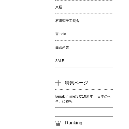
東屋
石川硝子工藝舎
宙 sola
薗部産業
SALE
特集ページ
tamaki niime設立10周年 「日本のへ
そ」に移転
Ranking