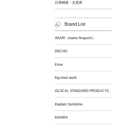
日用雑貨・文房具
Brand List
AKARI（Isamu Noguchi）
DECHO
Ense
fog linen work
GLOCAL STANDARD PRODUCTS
Kaptain Sunshine
KIHARA