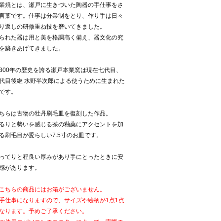
業焼とは、瀬戸に生きづいた陶器の手仕事をさ
言葉です。仕事は分業制をとり、作り手は日々
り返しの研修重ね技を磨いてきました。
られた器は用と美を格調高く備え、器文化の究
を築きあげてきました。
300年の歴史を誇る瀬戸本業窯は現在七代目、
代目後継 水野半次郎による使うために生まれた
です。
ちらは古物の牡丹刷毛皿を復刻した作品。
るりと勢いを感じる茶の釉薬にアクセントを加
る刷毛目が愛らしい7.5寸のお皿です。
ってりと程良い厚みがあり手にとったときに安
感があります。
こちらの商品にはお箱がございません。
手仕事になりますので、サイズや絵柄が1点1点
なります。予めご了承ください。