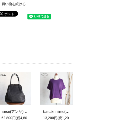
買い物を続ける
Ense(アンサ) gamaguchi bag black/ブラック ガマグチバッグ【送料無料】
tamaki niime(タマキ ニイメ) 玉木新雌 maru t HALF SLEEVES サイズ2 60 cotton100% マル T ハーフスリーブ コットン100％【送料無料】
52,800円(税4,800円)
13,200円(税1,200円)