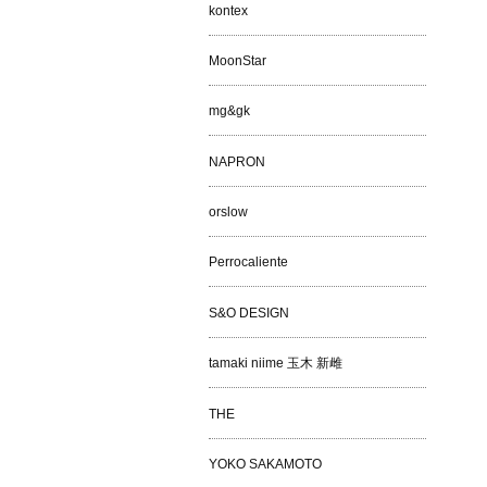
kontex
MoonStar
mg&gk
NAPRON
orslow
Perrocaliente
S&O DESIGN
tamaki niime 玉木 新雌
THE
YOKO SAKAMOTO