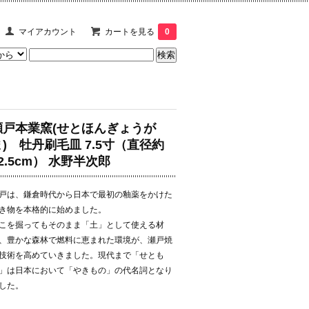
マイアカウント
カートを見る
0
瀬戸本業窯(せとほんぎょうが
ま) 牡丹刷毛皿 7.5寸（直径約
2.5cm） 水野半次郎
戸は、鎌倉時代から日本で最初の釉薬をかけた
き物を本格的に始めました。
こを掘ってもそのまま「土」として使える材
、豊かな森林で燃料に恵まれた環境が、瀬戸焼
技術を高めていきました。現代まで「せとも
」は日本において「やきもの」の代名詞となり
した。