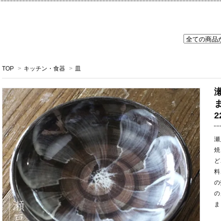
TOP
>
キッチン・食器
>
皿
2
瀬
焼
ど
料
の
の
ま