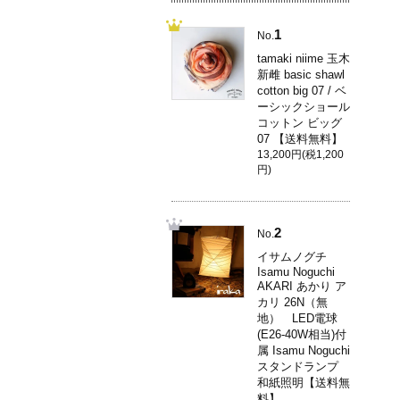
1
No.
tamaki niime 玉木
新雌 basic shawl
cotton big 07 / ベ
ーシックショール
コットン ビッグ
07 【送料無料】
13,200円(税1,200
円)
2
No.
イサムノグチ
Isamu Noguchi
AKARI あかり ア
カリ 26N（無
地） LED電球
(E26-40W相当)付
属 Isamu Noguchi
スタンドランプ
和紙照明【送料無
料】