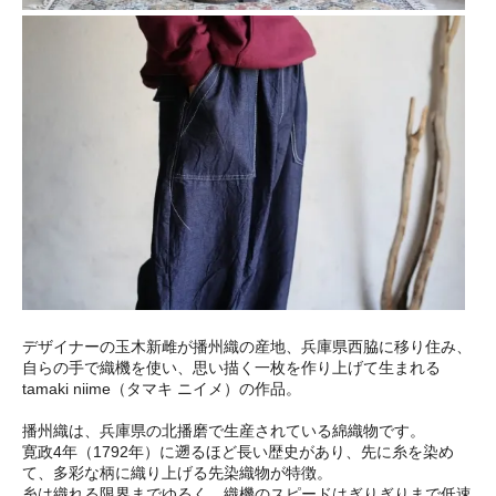
デザイナーの玉木新雌が播州織の産地、兵庫県西脇に移り住み、
自らの手で織機を使い、思い描く一枚を作り上げて生まれる
tamaki niime（タマキ ニイメ）の作品。
播州織は、兵庫県の北播磨で生産されている綿織物です。
寛政4年（1792年）に遡るほど長い歴史があり、先に糸を染め
て、多彩な柄に織り上げる先染織物が特徴。
糸は織れる限界までゆるく、織機のスピードはぎりぎりまで低速