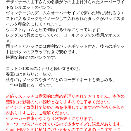
デザイナーの山下さんの名前がそのまま付けられたスーパーワイ
ドなシルエットのパンツ。
ヴィンテージのデニムをオーバーサイズで穿いた時に現れるウエ
ストに入るタックをイメージして入れられたタックがバックスタ
イルを印象的にしてくれます。
ウエストはゴムと紐で調節する仕様になっています。
レングスは長めになっていて、ロールアップでの着用がオスス
メ。
両サイドとバックには便利なパッチポケット付き。後ろのポケッ
トはボタンのフラップ付きで安心です。
快適な着心地のパンツです。
コットン100％のふわりと軽い穿き心地。
春夏にはさらりと一枚で。
秋冬にはソックスやタイツとのコーディネートも楽しめる、
一年中着回せる一着です。
※飾りステッチは意図的に留め処理がされておりません。本体の
縫製には影響のない箇所となりますのでご了承ください。
※インディゴ染料で染めた糸を使用していますので色移り色落ち
がありますこと、ご理解ください。
※メーカー在庫がなくなり次第終了になります。
※一つ一つ洗いをかけているので多少サイズに誤差があります。
※着用作品と同じ柄はございませんのでご了承の上ご注文下さ