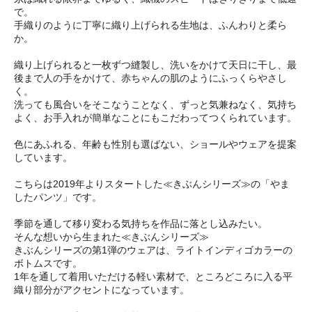
で。
手織りのように丁寧に織り上げられる生地は、ふんわりと柔ら
か。
織り上げられると一枚ずつ縫製し、洗いをかけて天日に干し、最
後まで人の手をかけて、赤ちゃんの肌のようにふっくらやさし
く。
洗っても風合いをそこなうことなく、ずっと気兼ねなく、気持ち
よく、お手入れが簡単なことにもこだわってつくられています。
色にあふれる、年齢も性別も選ばない、ショールやウェアを提案
しています。
こちらは2019年よりスタートした≪きぶんシリーズ≫の「やま
したパンツ」です。
季節を通して移り変わる気持ちを作品に落とし込みたい。
そんな想いから生まれた≪きぶんシリーズ≫
きぶんシリーズの第1弾のウェアは、ライトインディゴカラーの
ボトムスです。
1年を通して着用いただける軽い素材で、ところどころに入る平
織り部分がアクセントになっています。