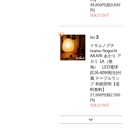
39,600円(税3,600
円)
SOLD OUT
3
No.
イサムノグチ
Isamu Noguchi
AKARI あかり ア
カリ 1A（無
地） LED電球
(E26-40W相当)付
属 テーブルラン
プ 和紙照明【送
料無料】
27,500円(税2,500
円)
SOLD OUT