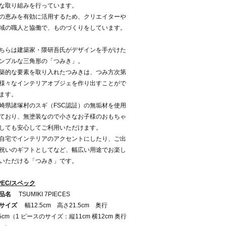
な取り組みを行っています。
の恵みを有効に活用するため、クリエイターや
域の職人と協働で、ものづくりをしています。
ちらは建築家・隈研吾氏がデザインを手がけた
ンプルな三角形の「つみき」。
築的な要素を取り入れたつみきは、つみ方次第
様々なインテリアオブジェを作り出すことがで
ます。
崎県諸塚村のスギ（FSC認証）の無垢材を使用
ており、無塗装なので小さなお子様のおもちゃ
しても安心してご利用いただけます。
自宅でインテリアのアクセントにしたり、ご出
祝いのギフトとしてなど、幅広い用途でお楽し
いただける「つみき」です。
PEC/スペック
品名
TSUMIKI 7PIECES
サイズ
幅12.5cm 高さ21.5cm 奥行
.5cm（1 ピースのサイズ：縦11cm 横12cm 奥行