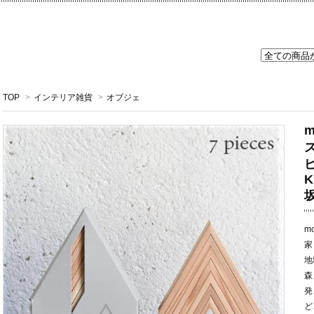
TOP
>
インテリア雑貨
>
オブジェ
m
ズ
K
m
家
地
森
発
ど