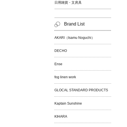
日用雑貨・文房具
Brand List
AKARI（Isamu Noguchi）
DECHO
Ense
fog linen work
GLOCAL STANDARD PRODUCTS
Kaptain Sunshine
KIHARA