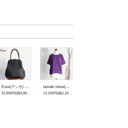
Ense(アンサ) gamaguchi bag black/ブラック ガマグチバッグ【送料無料】
tamaki niime(タマキ ニイメ) 玉木新雌 maru t HALF SLEEVES サイズ2 60 cotton100% マル T ハーフスリーブ コットン100％【送料無料】
52,800円(税4,800円)
13,200円(税1,200円)