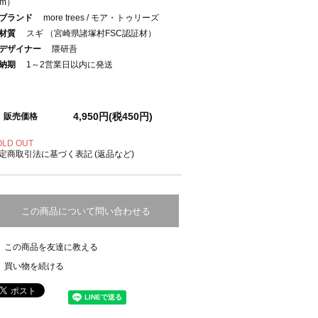
cm）
ブランド
more trees / モア・トゥリーズ
材質
スギ （宮崎県諸塚村FSC認証材）
デザイナー
隈研吾
納期
1～2営業日以内に発送
4,950円(税450円)
販売価格
OLD OUT
定商取引法に基づく表記 (返品など)
この商品について問い合わせる
この商品を友達に教える
買い物を続ける