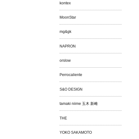
kontex
MoonStar
mg&gk
NAPRON
orslow
Perrocaliente
S&O DESIGN
tamaki niime 玉木 新雌
THE
YOKO SAKAMOTO