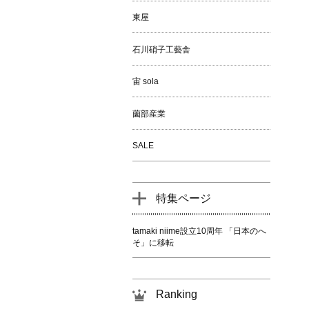
東屋
石川硝子工藝舎
宙 sola
薗部産業
SALE
特集ページ
tamaki niime設立10周年 「日本のへ
そ」に移転
Ranking