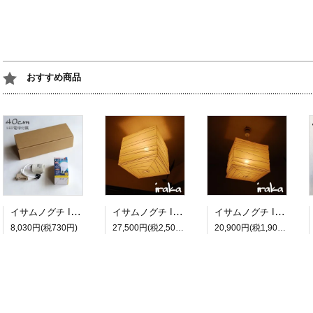
おすすめ商品
イサムノグチ Isamu Noguchi AKARI あかり アカリ ペンダントライト専用コードソケット CD-4 LED電球(E26-40W相当)付属 約40cm
イサムノグチ Isamu Noguchi AKARI あかり アカリ 45X（無地） ペンダントランプ 和紙照明シェード【送料無料】
イサムノグチ Isamu Noguchi AKARI あかり アカリ 33X（無地） ペンダントランプ 和紙照明シェード【送料無料】
8,030円(税730円)
27,500円(税2,500円)
20,900円(税1,900円)