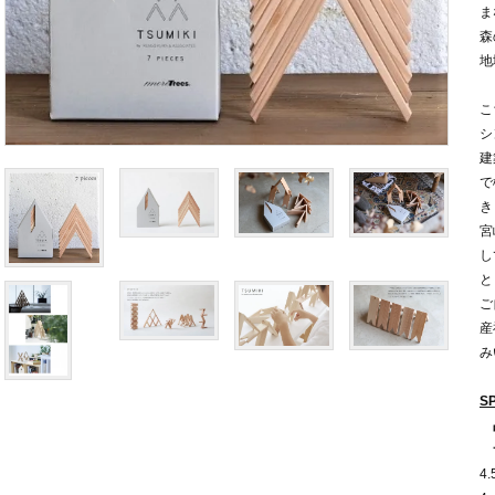
ま
森
地
こ
シ
建
で
き
宮
し
と
ご
産
み
S
4