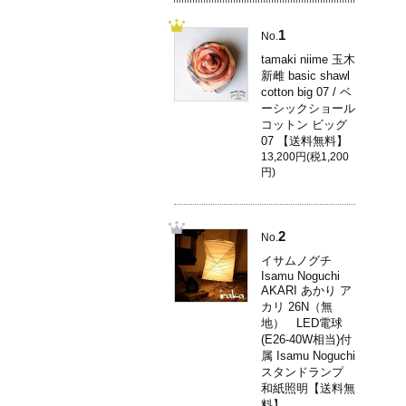
1
No.
tamaki niime 玉木
新雌 basic shawl
cotton big 07 / ベ
ーシックショール
コットン ビッグ
07 【送料無料】
13,200円(税1,200
円)
2
No.
イサムノグチ
Isamu Noguchi
AKARI あかり ア
カリ 26N（無
地） LED電球
(E26-40W相当)付
属 Isamu Noguchi
スタンドランプ
和紙照明【送料無
料】