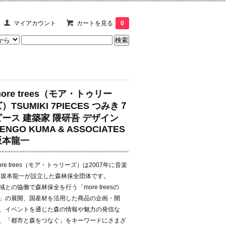
マイアカウント
カートを見る
0
ore trees（モア・トゥリー
）TSUMIKI 7PIECES つみき７
ピース 建築家 隈研吾 デザイン
ENGO KUMA & ASSOCIATES
坂本龍一
ore trees（モア・トゥリーズ）は2007年に音楽
 坂本龍一が設立した森林保全団体です。
域との協働で森林保全を行う「more treesの
」の展開、国産材を活用した商品の企画・開
、イベントを通じた森の情報や魅力の発信な
、「都市と森をつなぐ」をキーワードにさまざ