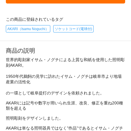
この商品に登録されているタグ
AKARI（Isamu Noguchi）
ソケットコード(電球付)
商品の説明
世界的彫刻家イサム・ノグチによる上質な和紙を使用した照明彫
刻AKARI。
1950年代鵜飼の見学に訪れたイサム・ノグチは岐阜市より地場
産業の活性化
の一環として岐阜提灯のデザインを依頼されました。
AKARIには記号や数字が用いられ生涯、改良、修正を重ね200種
類を超える
照明彫刻をデザインしました。
AKARIは単なる照明器具ではなく"作品"であるとイサム・ノグチ