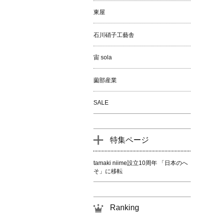
東屋
石川硝子工藝舎
宙 sola
薗部産業
SALE
特集ページ
tamaki niime設立10周年 「日本のへ
そ」に移転
Ranking