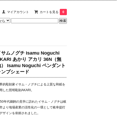
マイアカウント
カートを見る
0
サムノグチ Isamu Noguchi
KARI あかり アカリ 36N（無
） Isamu Noguchi ペンダント
ランプシェード
界的彫刻家イサム・ノグチによる上質な和紙を
用した照明彫刻AKARI。
950年代鵜飼の見学に訪れたイサム・ノグチは岐
市より地場産業の活性化の一環として岐阜提灯
デザインを依頼されました。