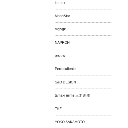
kontex
MoonStar
mg&gk
NAPRON
orslow
Perrocaliente
S&O DESIGN
tamaki niime 玉木 新雌
THE
YOKO SAKAMOTO