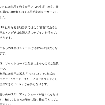
KARIには記号や数字が用いられ生涯、改良、修
を重ね200種類を超える照明彫刻をデザインし
した。
KARIは単なる照明器具ではなく"作品"であると
サム・ノグチは生涯大切にデザインを行ってい
そうです。
こちらの商品はシェード(かさ)のみの販売とな
ます。
球、ソケットコードは付属しませんのでご注意
さい。
利用には専用の器具「PEN2-16」や1灯式の
ソケット&コード」また、フロアスタンドとし
使用できる「ST2」が必要となります。
使いのAKARI「36N」シェードが古くなった場
や、破れてしまった場合に取り換え用としてご
用下さい。