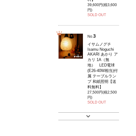
39,600円(税3,600
円)
SOLD OUT
3
No.
イサムノグチ
Isamu Noguchi
AKARI あかり ア
カリ 1A（無
地） LED電球
(E26-40W相当)付
属 テーブルラン
プ 和紙照明【送
料無料】
27,500円(税2,500
円)
SOLD OUT