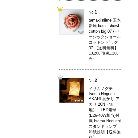
1
No.
tamaki niime 玉木
新雌 basic shawl
cotton big 07 / ベ
ーシックショール
コットン ビッグ
07 【送料無料】
13,200円(税1,200
円)
2
No.
イサムノグチ
Isamu Noguchi
AKARI あかり ア
カリ 26N（無
地） LED電球
(E26-40W相当)付
属 Isamu Noguchi
スタンドランプ
和紙照明【送料無
料】