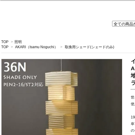
TOP
>
照明
TOP
>
AKARI（Isamu Noguchi）
>
取換用シェード(シェードのみ)
イ
A
地
世
使
1
阜
の