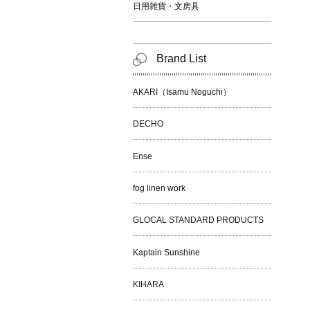
日用雑貨・文房具
Brand List
AKARI（Isamu Noguchi）
DECHO
Ense
fog linen work
GLOCAL STANDARD PRODUCTS
Kaptain Sunshine
KIHARA