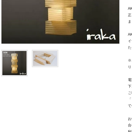
A
正
ま
A
イ
た
※
り
電
下
ご
「
て
お
合
利