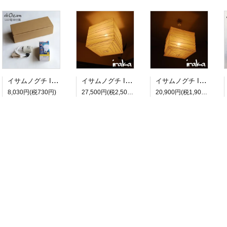
イサムノグチ Isamu Noguchi AKARI あかり アカリ ペンダントライト専用コードソケット CD-4 LED電球(E26-40W相当)付属 約40cm
イサムノグチ Isamu Noguchi AKARI あかり アカリ 45X（無地） ペンダントランプ 和紙照明シェード【送料無料】
イサムノグチ Isamu Noguchi AKARI あかり アカリ 33X（無地） ペンダントランプ 和紙照明シェード【送料無料】
8,030円(税730円)
27,500円(税2,500円)
20,900円(税1,900円)