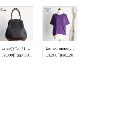
Ense(アンサ) gamaguchi bag black/ブラック ガマグチバッグ【送料無料】
tamaki niime(タマキ ニイメ) 玉木新雌 maru t HALF SLEEVES サイズ2 60 cotton100% マル T ハーフスリーブ コットン100％【送料無料】
52,800円(税4,800円)
13,200円(税1,200円)