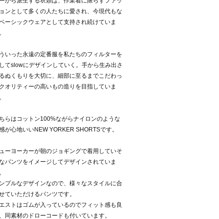
ーから派生する衣類は、作業着に限らずファッ
ョンとして多くの人たちに愛され、今現代もな
ベーシックウェアとして支持され続けていま
。
ういった永遠の定番服を私たちのフィルターを
してslowにデザインしていく。手から生み出さ
るぬくもりを大切に、細部に至るまでこだわっ
クオリティーの高いもの造りを目指していま
。
ちらはコットン100%ながらナイロンのような
感が心地いいNEW YORKER SHORTSです。
ューヨーカーが朝のジョギングで着用していそ
なパンツをイメージしてデザインされていま
。
ンプルなデザインなので、様々なスタイルに合
せていただけるパンツです。
エストはゴムが入っているのでフィット感も良
、同素材のドローコードも付いています。