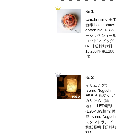
1
No.
tamaki niime 玉木
新雌 basic shawl
cotton big 07 / ベ
ーシックショール
コットン ビッグ
07 【送料無料】
13,200円(税1,200
円)
2
No.
イサムノグチ
Isamu Noguchi
AKARI あかり ア
カリ 26N（無
地） LED電球
(E26-40W相当)付
属 Isamu Noguchi
スタンドランプ
和紙照明【送料無
料】