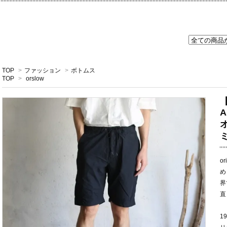
TOP
>
ファッション
>
ボトムス
TOP
>
orslow
【
A
o
め
界
直
1