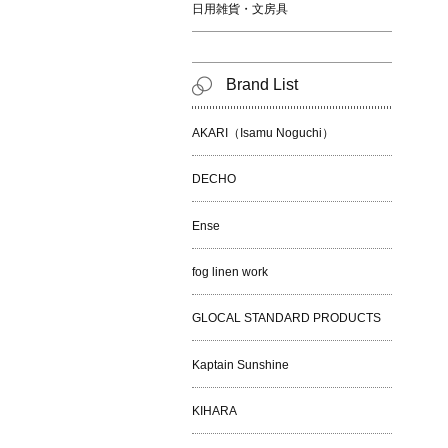
日用雑貨・文房具
Brand List
AKARI（Isamu Noguchi）
DECHO
Ense
fog linen work
GLOCAL STANDARD PRODUCTS
Kaptain Sunshine
KIHARA