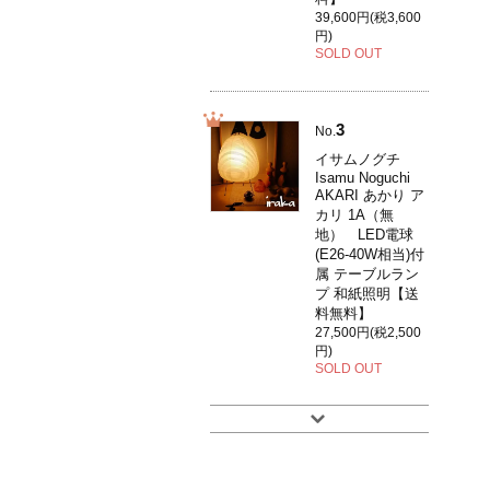
39,600円(税3,600
円)
SOLD OUT
3
No.
イサムノグチ
Isamu Noguchi
AKARI あかり ア
カリ 1A（無
地） LED電球
(E26-40W相当)付
属 テーブルラン
プ 和紙照明【送
料無料】
27,500円(税2,500
円)
SOLD OUT