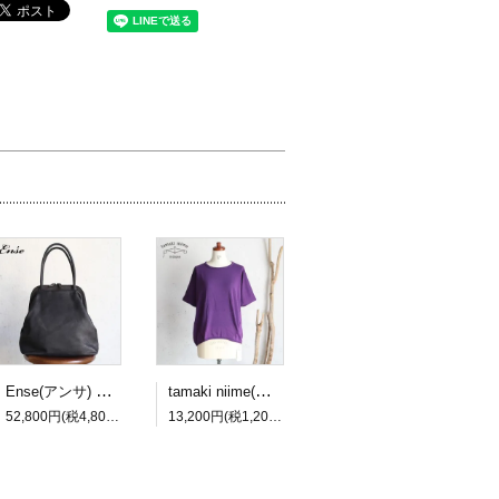
Ense(アンサ) gamaguchi bag black/ブラック ガマグチバッグ【送料無料】
tamaki niime(タマキ ニイメ) 玉木新雌 maru t HALF SLEEVES サイズ2 60 cotton100% マル T ハーフスリーブ コットン100％【送料無料】
52,800円(税4,800円)
13,200円(税1,200円)