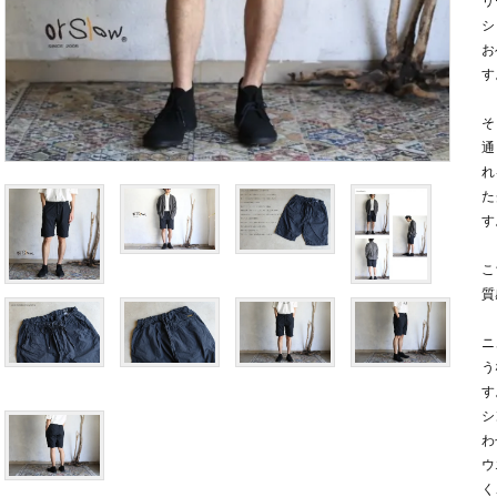
リ
シ
お
す
そ
通
れ
た
す
こ
質
ニ
う
す
シ
わ
ウ
く