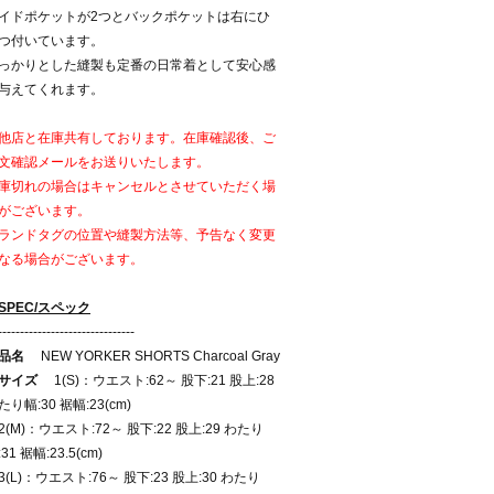
イドポケットが2つとバックポケットは右にひ
つ付いています。
っかりとした縫製も定番の日常着として安心感
与えてくれます。
他店と在庫共有しております。在庫確認後、ご
文確認メールをお送りいたします。
庫切れの場合はキャンセルとさせていただく場
がございます。
ランドタグの位置や縫製方法等、予告なく変更
なる場合がございます。
SPEC/スペック
-------------------------------
品名
NEW YORKER SHORTS Charcoal Gray
サイズ
1(S)：ウエスト:62～ 股下:21 股上:28
たり幅:30 裾幅:23(cm)
(M)：ウエスト:72～ 股下:22 股上:29 わたり
31 裾幅:23.5(cm)
(L)：ウエスト:76～ 股下:23 股上:30 わたり