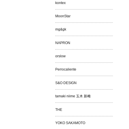
kontex
MoonStar
mg&gk
NAPRON
orslow
Perrocaliente
S&O DESIGN
tamaki niime 玉木 新雌
THE
YOKO SAKAMOTO