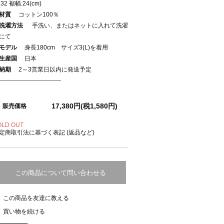
32 裾幅:24(cm)
材質
コットン100％
洗濯方法
手洗い、またはネットに入れて洗濯
にて
モデル
身長180cm サイズ3(L)を着用
生産国
日本
納期
2～3営業日以内に発送予定
-------------------------------
17,380円(税1,580円)
販売価格
OLD OUT
定商取引法に基づく表記 (返品など)
この商品について問い合わせる
この商品を友達に教える
買い物を続ける