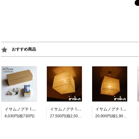
おすすめ商品
イサムノグチ Isamu Noguchi AKARI あかり アカリ ペンダントライト専用コードソケット CD-4 LED電球(E26-40W相当)付属 約40cm
イサムノグチ Isamu Noguchi AKARI あかり アカリ 45X（無地） ペンダントランプ 和紙照明シェード【送料無料】
イサムノグチ Isamu Noguchi AKARI あかり アカリ 33X（無地） ペンダントランプ 和紙照明シェード【送料無料】
8,030円(税730円)
27,500円(税2,500円)
20,900円(税1,900円)