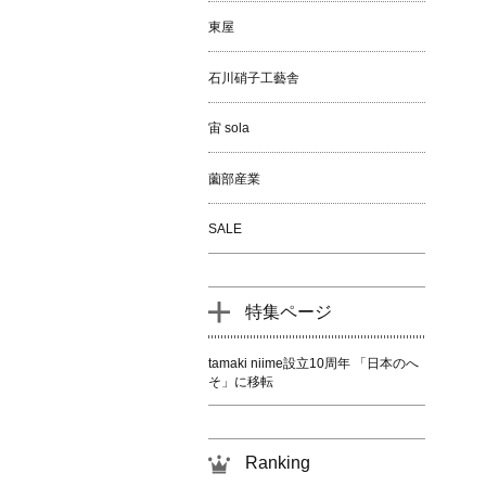
東屋
石川硝子工藝舎
宙 sola
薗部産業
SALE
特集ページ
tamaki niime設立10周年 「日本のへ
そ」に移転
Ranking