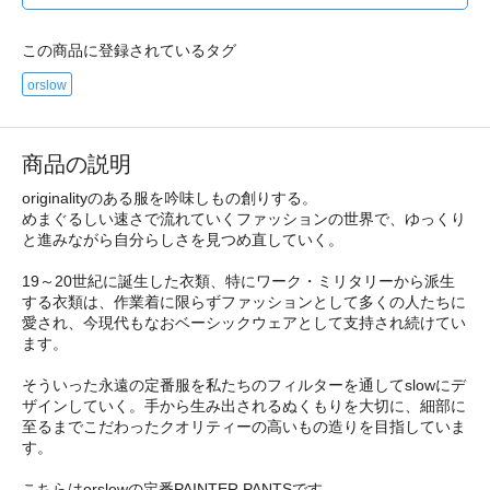
この商品に登録されているタグ
orslow
商品の説明
originalityのある服を吟味しもの創りする。
めまぐるしい速さで流れていくファッションの世界で、ゆっくり
と進みながら自分らしさを見つめ直していく。
19～20世紀に誕生した衣類、特にワーク・ミリタリーから派生
する衣類は、作業着に限らずファッションとして多くの人たちに
愛され、今現代もなおベーシックウェアとして支持され続けてい
ます。
そういった永遠の定番服を私たちのフィルターを通してslowにデ
ザインしていく。手から生み出されるぬくもりを大切に、細部に
至るまでこだわったクオリティーの高いもの造りを目指していま
す。
こちらはorslowの定番PAINTER PANTSです。