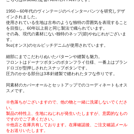
1950～60年代のヴィンテージのペインターパンツを研究しデザ
インされました。
使用されている生地は古布のような独特の雰囲気を表現すること
を目指し、60年以上前と同じ製法で織られています。
その為、現代の素材にない独特のネップ(節)やねじれがございま
す。
9oz(オンス)のセルビッチデニムが使用されています。
細部にまでこだわりぬいたパターンや縫製も魅力。
フロントはドーナツボタンのボタンフライ仕様、一番上はブラン
ドロゴが型押しされたスナップボタンです。
圧力のかかる部分は3本針縫製で縫われたタフな作りです。
同素材のカバーオールとセットアップでのコーディネートもオス
スメです。
※色落ちがございますので、他の物と一緒に洗濯しないでくださ
い。
製品の特性上、生地にねじれが発生いたしますが、意図的なもの
ですのでご了承ください。
※他店と在庫共有しております。在庫確認後、ご注文確認メール
をお送りいたします。