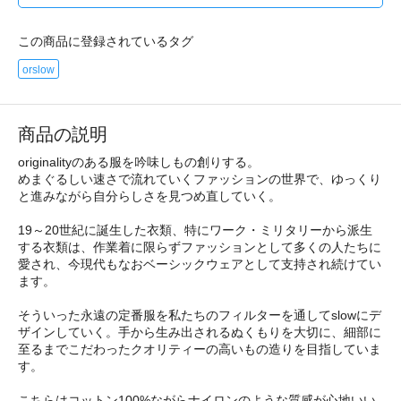
この商品に登録されているタグ
orslow
商品の説明
originalityのある服を吟味しもの創りする。
めまぐるしい速さで流れていくファッションの世界で、ゆっくり
と進みながら自分らしさを見つめ直していく。
19～20世紀に誕生した衣類、特にワーク・ミリタリーから派生
する衣類は、作業着に限らずファッションとして多くの人たちに
愛され、今現代もなおベーシックウェアとして支持され続けてい
ます。
そういった永遠の定番服を私たちのフィルターを通してslowにデ
ザインしていく。手から生み出されるぬくもりを大切に、細部に
至るまでこだわったクオリティーの高いもの造りを目指していま
す。
こちらはコットン100%ながらナイロンのような質感が心地いい