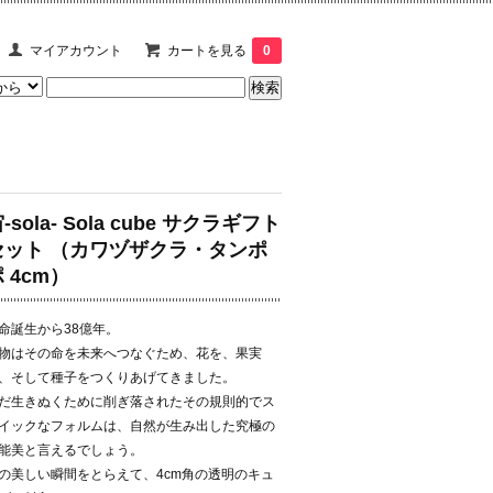
マイアカウント
カートを見る
0
-sola- Sola cube サクラギフト
セット （カワヅザクラ・タンポ
 4cm）
命誕生から38億年。
物はその命を未来へつなぐため、花を、果実
、そして種子をつくりあげてきました。
だ生きぬくために削ぎ落されたその規則的でス
イックなフォルムは、自然が生み出した究極の
能美と言えるでしょう。
の美しい瞬間をとらえて、4cm角の透明のキュ