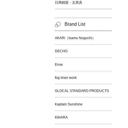
日用雑貨・文房具
Brand List
AKARI（Isamu Noguchi）
DECHO
Ense
fog linen work
GLOCAL STANDARD PRODUCTS
Kaptain Sunshine
KIHARA