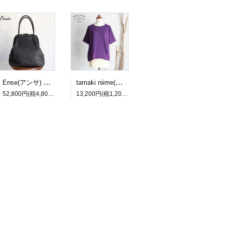
Ense(アンサ) gamaguchi bag black/ブラック ガマグチバッグ【送料無料】
tamaki niime(タマキ ニイメ) 玉木新雌 maru t HALF SLEEVES サイズ2 60 cotton100% マル T ハーフスリーブ コットン100％【送料無料】
52,800円(税4,800円)
13,200円(税1,200円)