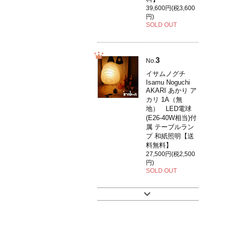
39,600円(税3,600
円)
SOLD OUT
3
No.
イサムノグチ
Isamu Noguchi
AKARI あかり ア
カリ 1A（無
地） LED電球
(E26-40W相当)付
属 テーブルラン
プ 和紙照明【送
料無料】
27,500円(税2,500
円)
SOLD OUT