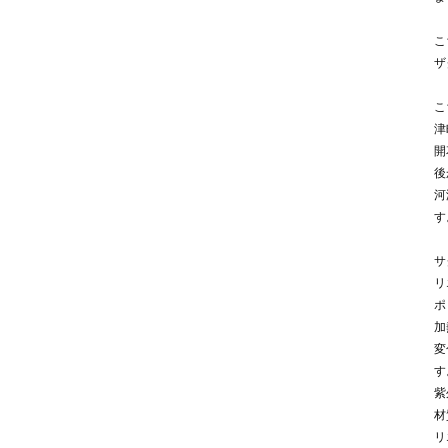
こ
ザ
こ
津
開
後
河
す
サ
リ
ポ
加
変
す
紫
材
リ