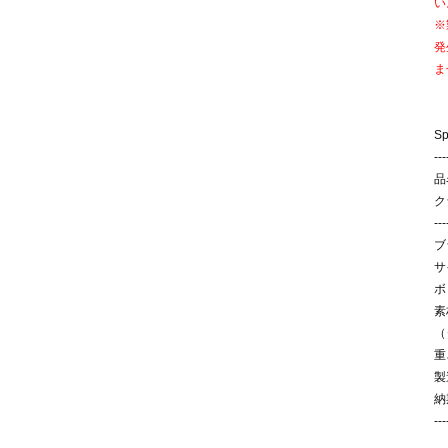
い
※
発
ま
S
---
品
ク
---
ブ
サ
ボ
素
（
重
製
納
---