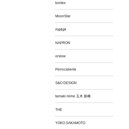
kontex
MoonStar
mg&gk
NAPRON
orslow
Perrocaliente
S&O DESIGN
tamaki niime 玉木 新雌
THE
YOKO SAKAMOTO