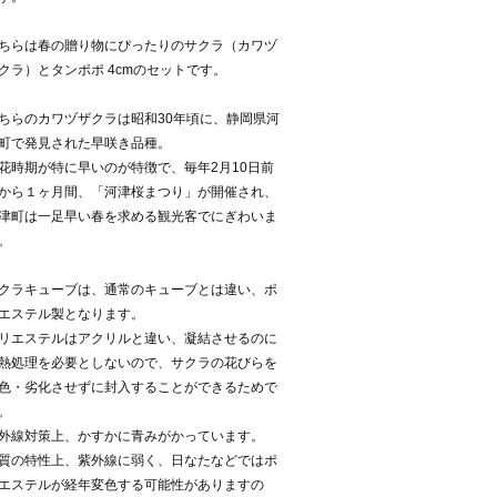
ちらは春の贈り物にぴったりのサクラ（カワヅ
クラ）とタンポポ 4cmのセットです。
ちらのカワヅザクラは昭和30年頃に、静岡県河
町で発見された早咲き品種。
花時期が特に早いのが特徴で、毎年2月10日前
から１ヶ月間、「河津桜まつり」が開催され、
津町は一足早い春を求める観光客でにぎわいま
。
クラキューブは、通常のキューブとは違い、ポ
エステル製となります。
リエステルはアクリルと違い、凝結させるのに
熱処理を必要としないので、サクラの花びらを
色・劣化させずに封入することができるためで
。
外線対策上、かすかに青みがかっています。
質の特性上、紫外線に弱く、日なたなどではポ
エステルが経年変色する可能性がありますの