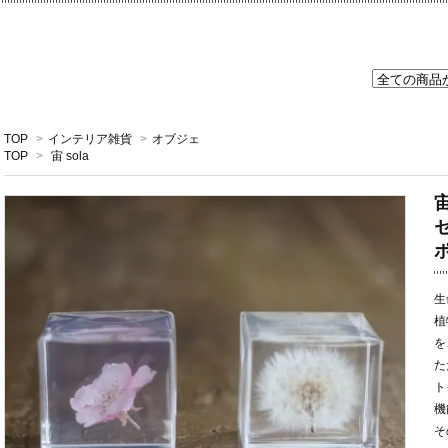
TOP
>
インテリア雑貨
>
オブジェ
TOP
>
宙 sola
宙
ポ
生
植
を
た
ト
機
そ