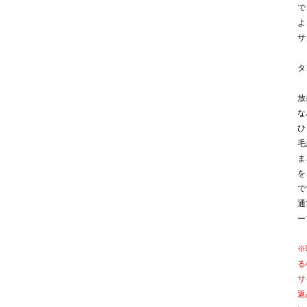
で
よ
サ
タ
放
な
ひ
毛
ま
を
で
通
ー
※
る
サ
返