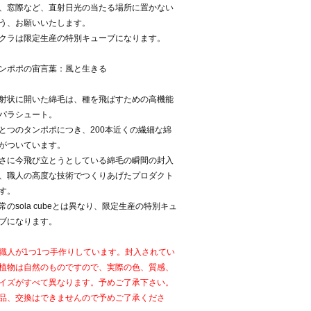
、窓際など、直射日光の当たる場所に置かない
う、お願いいたします。
クラは限定生産の特別キューブになります。
ンポポの宙言葉：風と生きる
射状に開いた綿毛は、種を飛ばすための高機能
パラシュート。
とつのタンポポにつき、200本近くの繊細な綿
がついています。
さに今飛び立とうとしている綿毛の瞬間の封入
、職人の高度な技術でつくりあげたプロダクト
す。
常のsola cubeとは異なり、限定生産の特別キュ
ブになります。
職人が1つ1つ手作りしています。封入されてい
植物は自然のものですので、実際の色、質感、
イズがすべて異なります。予めご了承下さい。
品、交換はできませんので予めご了承くださ