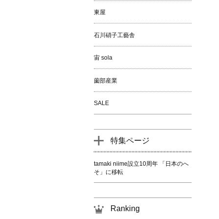
東屋
石川硝子工藝舎
宙 sola
薗部産業
SALE
特集ページ
tamaki niime設立10周年 「日本のへ
そ」に移転
Ranking