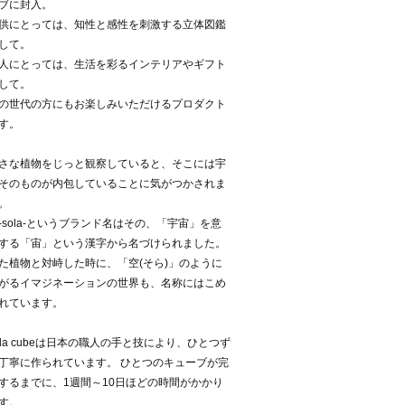
ブに封入。
供にとっては、知性と感性を刺激する立体図鑑
して。
人にとっては、生活を彩るインテリアやギフト
して。
の世代の方にもお楽しみいただけるプロダクト
す。
さな植物をじっと観察していると、そこには宇
そのものが内包していることに気がつかされま
。
-sola-というブランド名はその、「宇宙」を意
する「宙」という漢字から名づけられました。
た植物と対峙した時に、「空(そら)」のように
がるイマジネーションの世界も、名称にはこめ
れています。
ola cubeは日本の職人の手と技により、ひとつず
丁寧に作られています。 ひとつのキューブが完
するまでに、1週間～10日ほどの時間がかかり
す。