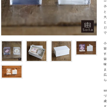
ー
子
と
大
と
ど
で
小
宙
す
宙
味
ま
広
ら
s
つ
成
ま