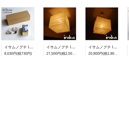
イサムノグチ Isamu Noguchi AKARI あかり アカリ ペンダントライト専用コードソケット CD-4 LED電球(E26-40W相当)付属 約40cm
イサムノグチ Isamu Noguchi AKARI あかり アカリ 45X（無地） ペンダントランプ 和紙照明シェード【送料無料】
イサムノグチ Isamu Noguchi AKARI あかり アカリ 33X（無地） ペンダントランプ 和紙照明シェード【送料無料】
8,030円(税730円)
27,500円(税2,500円)
20,900円(税1,900円)