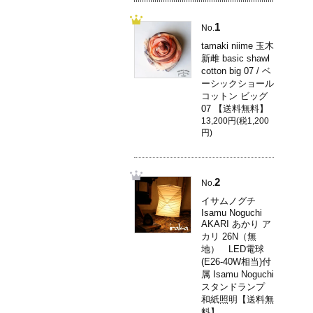
1
No.
tamaki niime 玉木
新雌 basic shawl
cotton big 07 / ベ
ーシックショール
コットン ビッグ
07 【送料無料】
13,200円(税1,200
円)
2
No.
イサムノグチ
Isamu Noguchi
AKARI あかり ア
カリ 26N（無
地） LED電球
(E26-40W相当)付
属 Isamu Noguchi
スタンドランプ
和紙照明【送料無
料】