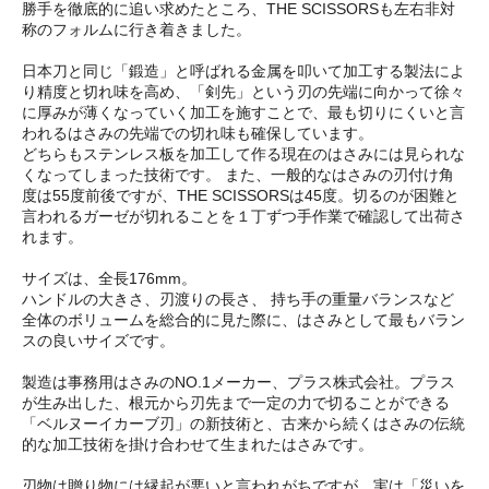
勝手を徹底的に追い求めたところ、THE SCISSORSも左右非対
称のフォルムに行き着きました。
日本刀と同じ「鍛造」と呼ばれる金属を叩いて加工する製法によ
り精度と切れ味を高め、「剣先」という刃の先端に向かって徐々
に厚みが薄くなっていく加工を施すことで、最も切りにくいと言
われるはさみの先端での切れ味も確保しています。
どちらもステンレス板を加工して作る現在のはさみには見られな
くなってしまった技術です。 また、一般的なはさみの刃付け角
度は55度前後ですが、THE SCISSORSは45度。切るのが困難と
言われるガーゼが切れることを１丁ずつ手作業で確認して出荷さ
れます。
サイズは、全長176mm。
ハンドルの大きさ、刃渡りの長さ、 持ち手の重量バランスなど
全体のボリュームを総合的に見た際に、はさみとして最もバラン
スの良いサイズです。
製造は事務用はさみのNO.1メーカー、プラス株式会社。プラス
が生み出した、根元から刃先まで一定の力で切ることができる
「ベルヌーイカーブ刃」の新技術と、古来から続くはさみの伝統
的な加工技術を掛け合わせて生まれたはさみです。
刃物は贈り物には縁起が悪いと言われがちですが、実は「災いを