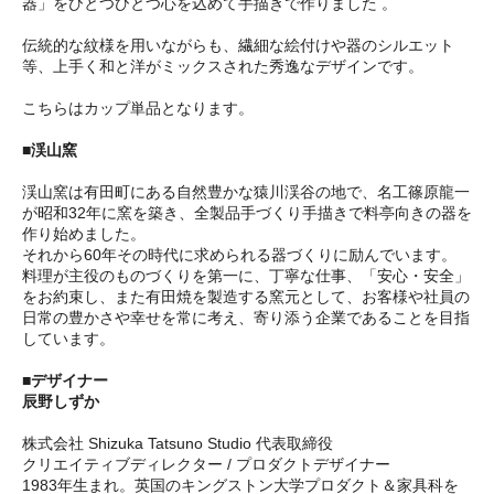
器」をひとつひとつ心を込めて手描きで作りました 。
伝統的な紋様を用いながらも、繊細な絵付けや器のシルエット
等、上手く和と洋がミックスされた秀逸なデザインです。
こちらはカップ単品となります。
■渓山窯
渓山窯は有田町にある自然豊かな猿川渓谷の地で、名工篠原龍一
が昭和32年に窯を築き、全製品手づくり手描きで料亭向きの器を
作り始めました。
それから60年その時代に求められる器づくりに励んでいます。
料理が主役のものづくりを第一に、丁寧な仕事、「安心・安全」
をお約束し、また有田焼を製造する窯元として、お客様や社員の
日常の豊かさや幸せを常に考え、寄り添う企業であることを目指
しています。
■デザイナー
辰野しずか
株式会社 Shizuka Tatsuno Studio 代表取締役
クリエイティブディレクター / プロダクトデザイナー
1983年生まれ。英国のキングストン大学プロダクト＆家具科を