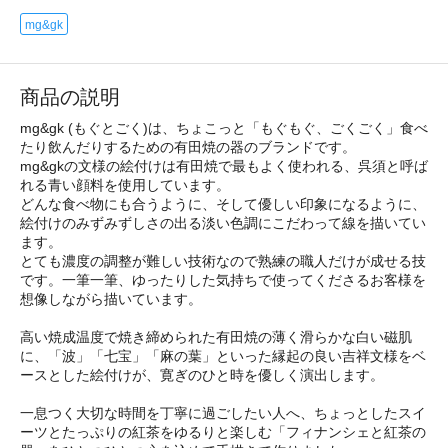
mg&gk
商品の説明
mg&gk (もぐとごく)は、ちょこっと「もぐもぐ、ごくごく」食べ
たり飲んだりするための有田焼の器のブランドです。
mg&gkの文様の絵付けは有田焼で最もよく使われる、呉須と呼ば
れる青い顔料を使用しています。
どんな食べ物にも合うように、そして優しい印象になるように、
絵付けのみずみずしさの出る淡い色調にこだわって線を描いてい
ます。
とても濃度の調整が難しい技術なので熟練の職人だけが成せる技
です。一筆一筆、ゆったりした気持ちで使ってくださるお客様を
想像しながら描いています。
高い焼成温度で焼き締められた有田焼の薄く滑らかな白い磁肌
に、「波」「七宝」「麻の葉」といった縁起の良い吉祥文様をベ
ースとした絵付けが、寛ぎのひと時を優しく演出します。
一息つく大切な時間を丁寧に過ごしたい人へ、ちょっとしたスイ
ーツとたっぷりの紅茶をゆるりと楽しむ「フィナンシェと紅茶の