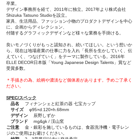
卒業。
デザイン事務所を経て、2011年に独立。2017年より株式会社
Shizuka Tatsuno Studioを設立。
家具、生活用品、ファッション小物のプロダクトデザインを中心
に、企画からディレクション、
付随するグラフィックデザインなど様々な業務を手掛ける。
良いモノづくりがもっと認知され、続いてほしい。という想いか
ら、現在は地場産業の仕事に力を入れ「長所を生かしていく、伝
えていく、つなげていく」をテーマに製作している。2016年
ELLE DECOR日本版「Young Japanese Design Talents」賞など
受賞多数。
＊手描きの為、絵柄や濃淡など個体差があります。予めご了承く
ださい。
SPEC/スペック
品名
フィナンシェと紅茶の器 七宝カップ
サイズ
φ95×d.120×h.68mm
デザイン
辰野しずか
ブランド
mg&gk / 渓山窯
ご注意
金・銀彩を施しているものは、食器洗浄機・電子レン
ジのご使用はお避けください。
納期
2～3営業日以内に発送予定