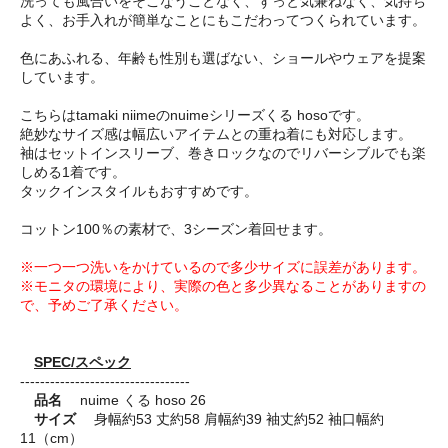
洗っても風合いをそこなうことなく、ずっと気兼ねなく、気持ち
よく、お手入れが簡単なことにもこだわってつくられています。
色にあふれる、年齢も性別も選ばない、ショールやウェアを提案
しています。
こちらはtamaki niimeのnuimeシリーズくる hosoです。
絶妙なサイズ感は幅広いアイテムとの重ね着にも対応します。
袖はセットインスリーブ、巻きロックなのでリバーシブルでも楽
しめる1着です。
タックインスタイルもおすすめです。
コットン100％の素材で、3シーズン着回せます。
※一つ一つ洗いをかけているので多少サイズに誤差があります。
※モニタの環境により、実際の色と多少異なることがありますの
で、予めご了承ください。
SPEC/スペック
----------------------------------
品名
nuime くる hoso 26
サイズ
身幅約53 丈約58 肩幅約39 袖丈約52 袖口幅約
11（cm）