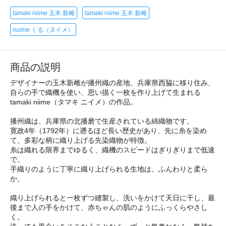
tamaki niime 玉木 新雌
tamaki niime 玉木 新雌
nuime くる（ヌイメ）
商品の説明
デザイナーの玉木新雌が播州織の産地、兵庫県西脇に移り住み、
自らの手で織機を使い、思い描く一枚を作り上げて生まれる
tamaki niime（タマキ ニイメ）の作品。
播州織は、兵庫県の北播磨で生産されている綿織物です。
寛政4年（1792年）に遡るほど長い歴史があり、先に糸を染め
て、多彩な柄に織り上げる先染織物が特徴。
糸は織れる限界までゆるく、織機のスピードはぎりぎりまで低速
で。
手織りのように丁寧に織り上げられる生地は、ふんわりと柔ら
か。
織り上げられると一枚ずつ縫製し、洗いをかけて天日に干し、最
後まで人の手をかけて、赤ちゃんの肌のようにふっくらやさし
く。