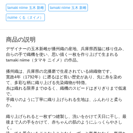
tamaki niime 玉木 新雌
tamaki niime 玉木 新雌
nuime くる（ヌイメ）
商品の説明
デザイナーの玉木新雌が播州織の産地、兵庫県西脇に移り住み、
自らの手で織機を使い、思い描く一枚を作り上げて生まれる
tamaki niime（タマキ ニイメ）の作品。
播州織は、兵庫県の北播磨で生産されている綿織物です。
寛政4年（1792年）に遡るほど長い歴史があり、先に糸を染め
て、多彩な柄に織り上げる先染織物が特徴。
糸は織れる限界までゆるく、織機のスピードはぎりぎりまで低速
で。
手織りのように丁寧に織り上げられる生地は、ふんわりと柔ら
か。
織り上げられると一枚ずつ縫製し、洗いをかけて天日に干し、最
後まで人の手をかけて、赤ちゃんの肌のようにふっくらやさし
く。