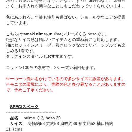
洗っても風合いをそこなうことなく、ずっと気兼ねなく、気持ち
よく、お手入れが簡単なことにもこだわってつくられています。
色にあふれる、年齢も性別も選ばない、ショールやウェアを提案
しています。
こちらはtamaki niimeのnuimeシリーズくる hosoです。
絶妙なサイズ感は幅広いアイテムとの重ね着にも対応します。
袖はセットインスリーブ、巻きロックなのでリバーシブルでも楽
しめる1着です。
タックインスタイルもおすすめです。
コットン100％の素材で、3シーズン着回せます。
※一つ一つ洗いをかけているので多少サイズに誤差があります。
※モニタの環境により、実際の色と多少異なることがありますの
で、予めご了承ください。
SPEC/スペック
----------------------------------
品名
nuime くる hoso 29
サイズ
身幅約53 丈約58 肩幅約39 袖丈約52 袖口幅約
11（cm）