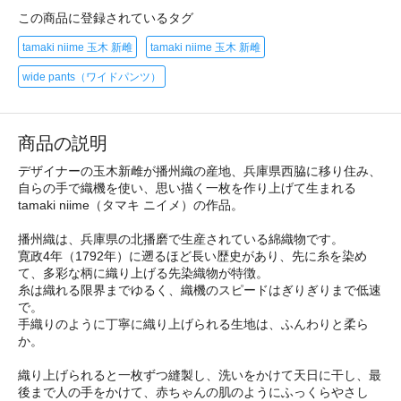
この商品に登録されているタグ
tamaki niime 玉木 新雌
tamaki niime 玉木 新雌
wide pants（ワイドパンツ）
商品の説明
デザイナーの玉木新雌が播州織の産地、兵庫県西脇に移り住み、
自らの手で織機を使い、思い描く一枚を作り上げて生まれる
tamaki niime（タマキ ニイメ）の作品。
播州織は、兵庫県の北播磨で生産されている綿織物です。
寛政4年（1792年）に遡るほど長い歴史があり、先に糸を染め
て、多彩な柄に織り上げる先染織物が特徴。
糸は織れる限界までゆるく、織機のスピードはぎりぎりまで低速
で。
手織りのように丁寧に織り上げられる生地は、ふんわりと柔ら
か。
織り上げられると一枚ずつ縫製し、洗いをかけて天日に干し、最
後まで人の手をかけて、赤ちゃんの肌のようにふっくらやさし