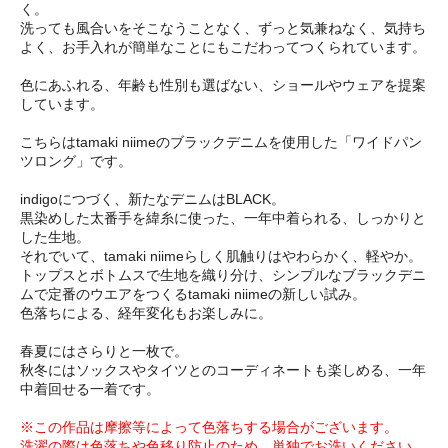
く。
洗っても風合いをそこなうことなく、ずっと気兼ねなく、気持ち
よく、お手入れが簡単なことにもこだわってつくられています。
色にあふれる、年齢も性別も選ばない、ショールやウェアを提案
しています。
こちらはtamaki niimeのブラックデニムを使用した「ワイドパン
ツロング」です。
indigoにつづく、新たなデニムはBLACK。
黒染めした太番手を緯糸に使った、一年中着られる、しっかりと
した生地。
それでいて、tamaki niimeらしく肌触りはやわらかく、軽やか。
トップスとボトムスで生地を織り分け、シンプルなブラックデニ
ムで定番のウエアをつくるtamaki niimeの新しい試み。
色落ちによる、経年変化もお楽しみに。
春夏にはさらりと一枚で。
秋冬にはソックスやタイツとのコーディネートも楽しめる、一年
中着回せる一着です。
※この作品は摩擦等によって色落ちする場合がございます。
洗濯の際は色落ちや色移り防止のため、単独でお洗いください。