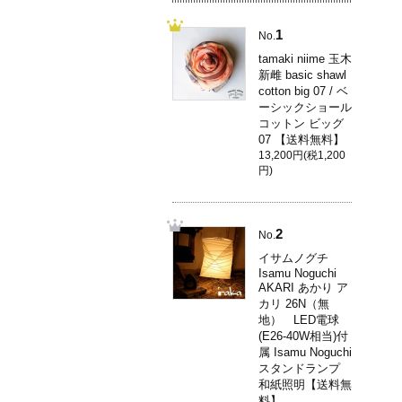
1
No.
tamaki niime 玉木
新雌 basic shawl
cotton big 07 / ベ
ーシックショール
コットン ビッグ
07 【送料無料】
13,200円(税1,200
円)
2
No.
イサムノグチ
Isamu Noguchi
AKARI あかり ア
カリ 26N（無
地） LED電球
(E26-40W相当)付
属 Isamu Noguchi
スタンドランプ
和紙照明【送料無
料】