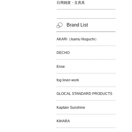
日用雑貨・文房具
Brand List
AKARI（Isamu Noguchi）
DECHO
Ense
fog linen work
GLOCAL STANDARD PRODUCTS
Kaptain Sunshine
KIHARA