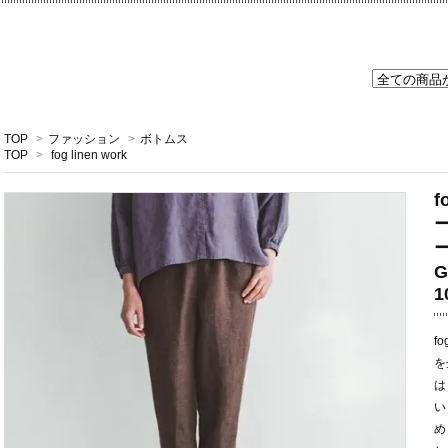
TOP
>
ファッション
>
ボトムス
TOP
>
fog linen work
f
ー
1
f
を
は
い
め