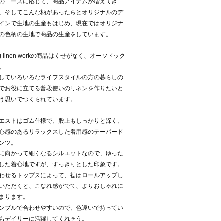
のニーズに応じて、商品アイテムが増えてき
、そしてこんな柄があったらとオリジナルのデ
インで生地の生産もはじめ、現在ではオリジナ
の色柄の生地で商品の生産をしています。
og linen workの商品はくせがなく、オーソドック
。
していろいろなライフスタイルの方の暮らしの
でお役に立てる普段使いのリネンを作りたいと
う思いでつくられています。
エストはゴム仕様で、股上もしっかりと深く、
心感のあるリラックスした着用感のテーパード
ンツ。
に向かって細くなるシルエットなので、ゆった
した着心地ですが、すっきりとした印象です。
わせるトップスによって、裾はロールアップし
いただくと、こなれ感がでて、よりおしゃれに
まります。
ンプルで合わせやすいので、色違いで持ってい
もデイリーに活躍してくれそう。