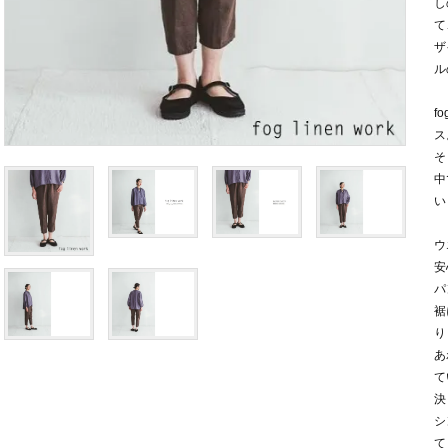
し
て
ザ
ル
f
ス
そ
中
い
ウ
安
パ
裾
り
あ
て
決
シ
て