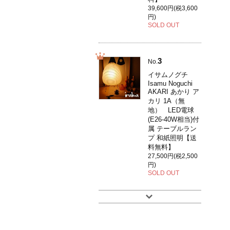
39,600円(税3,600
円)
SOLD OUT
3
No.
イサムノグチ
Isamu Noguchi
AKARI あかり ア
カリ 1A（無
地） LED電球
(E26-40W相当)付
属 テーブルラン
プ 和紙照明【送
料無料】
27,500円(税2,500
円)
SOLD OUT