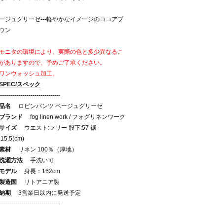
ージュグリーゼ---軽やかなイメージのココアブ
ウン
モニタの環境により、実際の色と多少異なるこ
がありますので、予めご了承ください。
ワンウォッシュ加工。
SPEC/スペック
-------------------------------
品名
ロビンパンツ ベージュグリーゼ
ブランド
fog linen work / フォグリネンワーク
サイズ
ウエスト:フリー 股下:57 裾
15.5(cm)
素材
リネン 100％（厚地）
洗濯方法
手洗い可
モデル
身長：162cm
製造国
リトアニア製
納期
3営業日以内に発送予定
-------------------------------