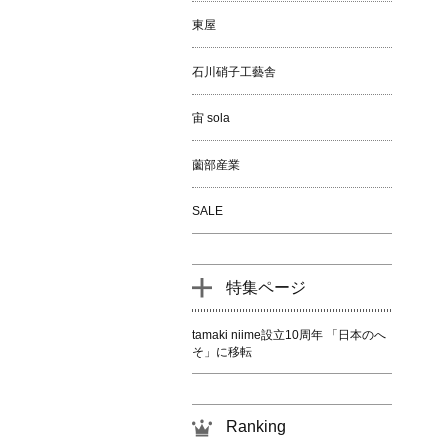
東屋
石川硝子工藝舎
宙 sola
薗部産業
SALE
特集ページ
tamaki niime設立10周年 「日本のへ
そ」に移転
Ranking