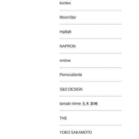
kontex
MoonStar
mg&gk
NAPRON
orslow
Perrocaliente
S&O DESIGN
tamaki niime 玉木 新雌
THE
YOKO SAKAMOTO