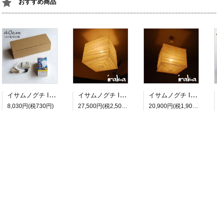
おすすめ商品
イサムノグチ Isamu Noguchi AKARI あかり アカリ ペンダントライト専用コードソケット CD-4 LED電球(E26-40W相当)付属 約40cm
イサムノグチ Isamu Noguchi AKARI あかり アカリ 45X（無地） ペンダントランプ 和紙照明シェード【送料無料】
イサムノグチ Isamu Noguchi AKARI あかり アカリ 33X（無地） ペンダントランプ 和紙照明シェード【送料無料】
8,030円(税730円)
27,500円(税2,500円)
20,900円(税1,900円)