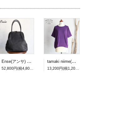
Ense(アンサ) gamaguchi bag black/ブラック ガマグチバッグ【送料無料】
tamaki niime(タマキ ニイメ) 玉木新雌 maru t HALF SLEEVES サイズ2 60 cotton100% マル T ハーフスリーブ コットン100％【送料無料】
52,800円(税4,800円)
13,200円(税1,200円)