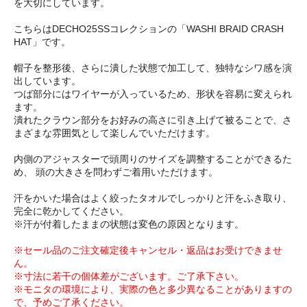
を大切にしています。
こちらはDECHO25SSコレクションの「WASHI BRAID CRASH
HAT」です。
帽子を整形後、さらに潰した状態で加工して、独特なシワ感を演
出しています。
つば部分にはワイヤーが入っているため、形状を容易に変えられ
ます。
潰れたクラウン部分をお好みの高さに引き上げて被ることで、さ
まざまな雰囲気として楽しんでいただけます。
内側のアジャスターで頭周りのサイズを調整することができるた
め、 頭の大きさを問わずご着用いただけます。
汗をかいた場合はよく絞ったタオルでしっかりと汗をふき取り、
完全に乾かしてください。
※汗が付着したままの状態は変色の原因となります。
※セール品のご注文確定後キャンセル・返品はお受けできませ
ん。
※寸法に若干の個体差がございます。ご了承下さい。
※モニタの環境により、実際の色と多少異なることがありますの
で、予めご了承ください。