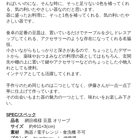
ればいいのにな。そんな時に、そっと足りない1色を補ってくれ
る、気の利いたやさしい器なのだと思います。
器に盛ったお料理に、そっと1色を補ってくれる、気の利いたや
さしい器です。
食卓の定番の豆皿は、置いているだけでテーブルを少しドレスア
ップしてくれる、アクセサリーのような存在になってくれる名脇
役。
小さいながらもしっかりと深さがあるので、ちょっとしたデザー
トから、薬味やおつまみなどの料理の器としてはもちろん、玄関
先や棚の上に置いて鍵やアクセサリーなどのちょっとした小物入
れとしても便利。
インテリアとしても活躍してくれます。
手作りのため同じものは二つとしてなく、伊藤さんが一点一点丁
寧に仕上げて作っています。
その出会いもまた器の魅力の一つとして、味わいをお楽しみ下さ
い。
SPEC/スペック
品名
網目模様 豆皿 オリーブ
サイズ
約Φ11×3(cm)
素材
陶器 / 電子レンジ・食洗機 不可
ブランド
ito mitsuru / 伊藤満