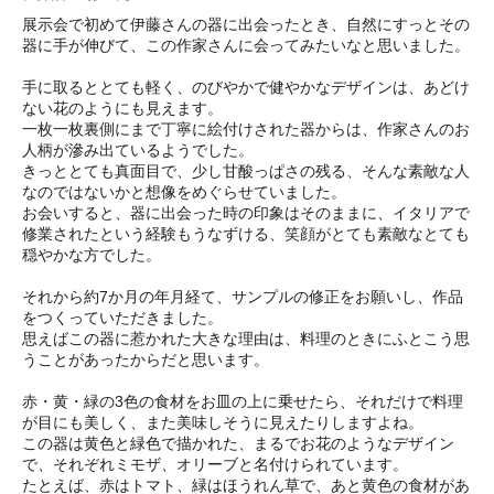
展示会で初めて伊藤さんの器に出会ったとき、自然にすっとその
器に手が伸びて、この作家さんに会ってみたいなと思いました。
手に取るととても軽く、のびやかで健やかなデザインは、あどけ
ない花のようにも見えます。
一枚一枚裏側にまで丁寧に絵付けされた器からは、作家さんのお
人柄が滲み出ているようでした。
きっととても真面目で、少し甘酸っぱさの残る、そんな素敵な人
なのではないかと想像をめぐらせていました。
お会いすると、器に出会った時の印象はそのままに、イタリアで
修業されたという経験もうなずける、笑顔がとても素敵なとても
穏やかな方でした。
それから約7か月の年月経て、サンプルの修正をお願いし、作品
をつくっていただきました。
思えばこの器に惹かれた大きな理由は、料理のときにふとこう思
うことがあったからだと思います。
赤・黄・緑の3色の食材をお皿の上に乗せたら、それだけで料理
が目にも美しく、また美味しそうに見えたりしますよね。
この器は黄色と緑色で描かれた、まるでお花のようなデザイン
で、それぞれミモザ、オリーブと名付けられています。
たとえば、赤はトマト、緑はほうれん草で、あと黄色の食材があ