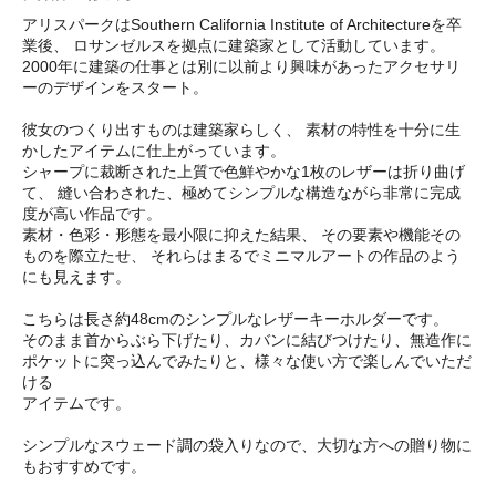
アリスパークはSouthern California Institute of Architectureを卒
業後、 ロサンゼルスを拠点に建築家として活動しています。
2000年に建築の仕事とは別に以前より興味があったアクセサリ
ーのデザインをスタート。
彼女のつくり出すものは建築家らしく、 素材の特性を十分に生
かしたアイテムに仕上がっています。
シャープに裁断された上質で色鮮やかな1枚のレザーは折り曲げ
て、 縫い合わされた、極めてシンプルな構造ながら非常に完成
度が高い作品です。
素材・色彩・形態を最小限に抑えた結果、 その要素や機能その
ものを際立たせ、 それらはまるでミニマルアートの作品のよう
にも見えます。
こちらは長さ約48cmのシンプルなレザーキーホルダーです。
そのまま首からぶら下げたり、カバンに結びつけたり、無造作に
ポケットに突っ込んでみたりと、様々な使い方で楽しんでいただ
ける
アイテムです。
シンプルなスウェード調の袋入りなので、大切な方への贈り物に
もおすすめです。