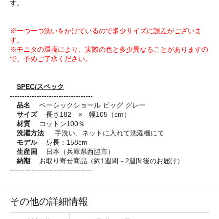
す。
※一つ一つ洗いをかけているので多少サイズに誤差がございま
す。
※モニタの環境により、実際の色と多少異なることがありますの
で、予めご了承ください。
SPEC/スペック
----------------------------------
品名
ベーシックショール ビッグ グレー
サイズ
長さ182 × 幅105（cm）
材質
コットン100％
洗濯方法
手洗い、ネットに入れて洗濯機にて
モデル
身長：158cm
生産国
日本（兵庫県西脇市）
納期
お取り寄せ商品（約1週間～2週間後のお届け）
----------------------------------
その他の詳細情報