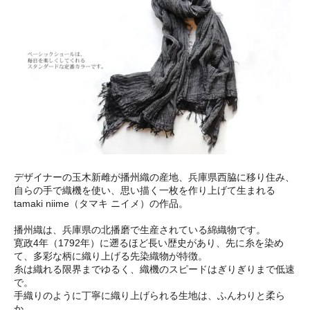
デザイナーの玉木新雌が播州織の産地、兵庫県西脇に移り住み、
自らの手で織機を使い、思い描く一枚を作り上げて生まれる
tamaki niime（タマキ ニイメ）の作品。
播州織は、兵庫県の北播磨で生産されている綿織物です。
寛政4年（1792年）に遡るほど長い歴史があり、先に糸を染め
て、多彩な柄に織り上げる先染織物が特徴。
糸は織れる限界までゆるく、織機のスピードはぎりぎりまで低速
で。
手織りのように丁寧に織り上げられる生地は、ふんわりと柔ら
か。