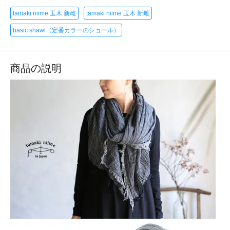
tamaki niime 玉木 新雌
tamaki niime 玉木 新雌
basic shawl（定番カラーのショール）
商品の説明