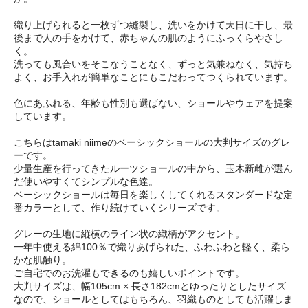
織り上げられると一枚ずつ縫製し、洗いをかけて天日に干し、最
後まで人の手をかけて、赤ちゃんの肌のようにふっくらやさし
く。
洗っても風合いをそこなうことなく、ずっと気兼ねなく、気持ち
よく、お手入れが簡単なことにもこだわってつくられています。
色にあふれる、年齢も性別も選ばない、ショールやウェアを提案
しています。
こちらはtamaki niimeのベーシックショールの大判サイズのグレ
ーです。
少量生産を行ってきたルーツショールの中から、玉木新雌が選ん
だ使いやすくてシンプルな色達。
ベーシックショールは毎日を楽しくしてくれるスタンダードな定
番カラーとして、作り続けていくシリーズです。
グレーの生地に縦横のライン状の織柄がアクセント。
一年中使える綿100％で織りあげられた、ふわふわと軽く、柔ら
かな肌触り。
ご自宅でのお洗濯もできるのも嬉しいポイントです。
大判サイズは、幅105cm × 長さ182cmとゆったりとしたサイズ
なので、ショールとしてはもちろん、羽織ものとしても活躍しま