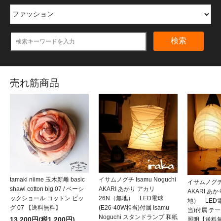
検索
売れ筋商品
tamaki niime 玉木新雌 basic
イサムノグチ Isamu Noguchi
イサムノグチ I
shawl cotton big 07 / ベーシ
AKARI あかり アカリ
AKARI あ
ックショール コットン ビッ
26N（無地） LED電球
地） LED電
グ 07 【送料無料】
(E26-40W相当)付属 Isamu
当)付属 テ
Noguchi スタンドランプ 和紙
13,200円(税1,200円)
照明【送料